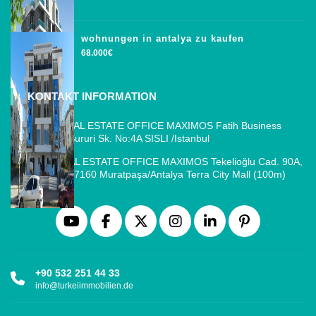
wohnungen in antalya zu kaufen
68.000€
KONTAKT INFORMATION
ISTANBUL REAL ESTATE OFFICE MAXIMOS Fatih Business
Park, Cemal Sururi Sk. No:4A SISLI /Istanbul
ANTALYA REAL ESTATE OFFICE MAXIMOS Tekelioğlu Cad. 90A,
Fener Mah., 07160 Muratpaşa/Antalya Terra City Mall (100m)
+90 532 251 44 33
info@turkeiimmobilien.de