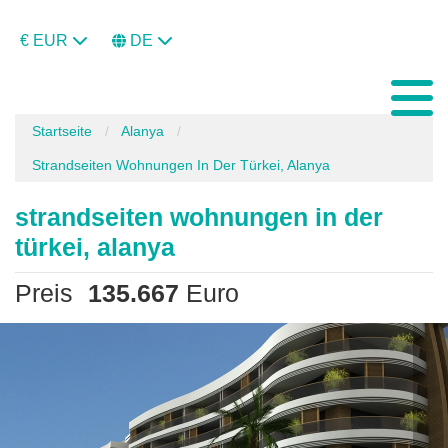
€ EUR
DE
Startseite
Alanya
Strandseiten Wohnungen In Der Türkei, Alanya
strandseiten wohnungen in der
türkei, alanya
Preis
135.667
Euro