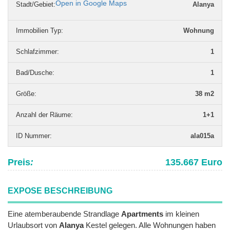
Open in Google Maps
Stadt/Gebiet:
Alanya
Immobilien Typ
:
Wohnung
Schlafzimmer
:
1
Bad/Dusche
:
1
Grö­ße
:
38 m2
Anzahl der Räume
:
1+1
ID Nummer
:
ala015a
Preis
:
135.667 Euro
EXPOSE BESCHREIBUNG
Eine atemberaubende Strandlage
Apartments
im kleinen
Urlaubsort von
Alanya
Kestel gelegen. Alle Wohnungen haben