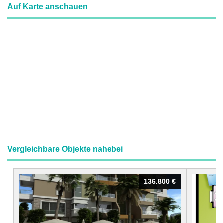
Auf Karte anschauen
Vergleichbare Objekte nahebei
136.800 €
136.800 €