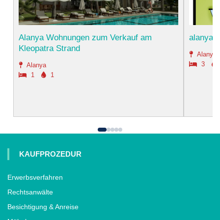
Alanya Wohnungen zum Verkauf am
alanya a
Kleopatra Strand
Alanya
3
Alanya
1
1
KAUFPROZEDUR
Erwerbsverfahren
Rechtsanwälte
Besichtigung & Anreise