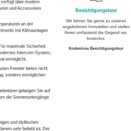
 verfügt über modern
turen und Accessoires
Besichtigungstour
Wir fahren Sie gerne zu unseren
peraturen an der
angebotenen Immobilien und stellen
artments mit Klimaanlagen
Ihnen umfassend die Gegend vor,
kostenlos.
 Für maximale Sicherheit
Kostenlose Besichtigungstour
 modernes Intercom-System,
al ermöglicht.
asten Fenster bieten nicht
g, sondern ermöglichen
iebetüren gelangen Sie auf
t, um die Sonnenuntergänge
higen und idyllischen
rern sehr beliebt ist. Der