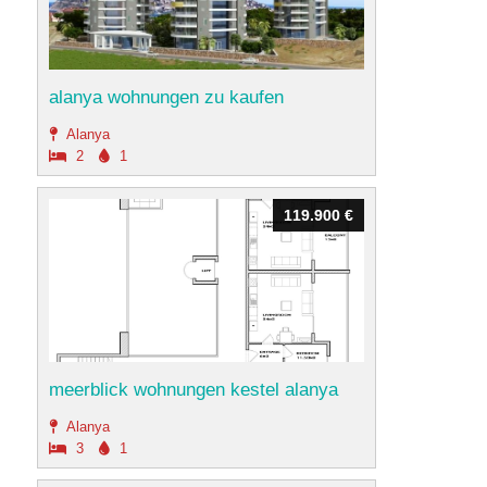
alanya wohnungen zu kaufen
Alanya
2
1
119.900 €
119.900 €
meerblick wohnungen kestel alanya
Alanya
3
1