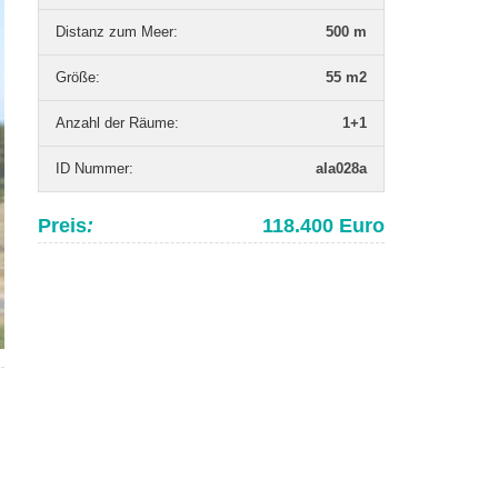
Distanz zum Meer
:
500 m
Grö­ße
:
55 m2
Anzahl der Räume
:
1+1
ID Nummer
:
ala028a
Preis
:
118.400 Euro