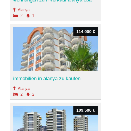
Alanya
2
1
114.000 €
114.000 €
immobilien in alanya zu kaufen
Alanya
2
2
109.500 €
109.500 €