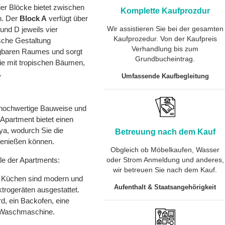
ier Blöcke bietet zwischen
Komplette Kaufprozdur
n. Der
Block A
verfügt über
Wir assistieren Sie bei der gesamten
nd D jeweils vier
Kaufprozedur. Von der Kaufpreis
sche Gestaltung
Verhandlung bis zum
ügbaren Raumes und sorgt
Grundbucheintrag.
die mit tropischen Bäumen,
.
Umfassende Kaufbegleitung
 hochwertige Bauweise und
Apartment bietet einen
ya, wodurch Sie die
Betreuung nach dem Kauf
genießen können.
Obgleich ob Möbelkaufen, Wasser
le der Apartments:
oder Strom Anmeldung und anderes,
wir betreuen Sie nach dem Kauf.
e Küchen sind modern und
Aufenthalt & Staatsangehörigkeit
ktrogeräten ausgestattet.
d, ein Backofen, eine
e Waschmaschine.