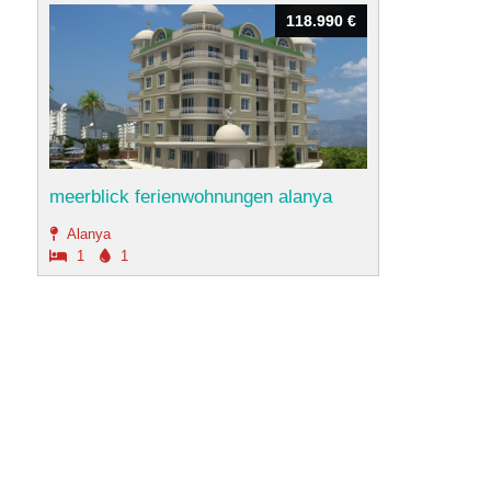
118.990 €
118.990 €
meerblick ferienwohnungen alanya
Alanya
1
1