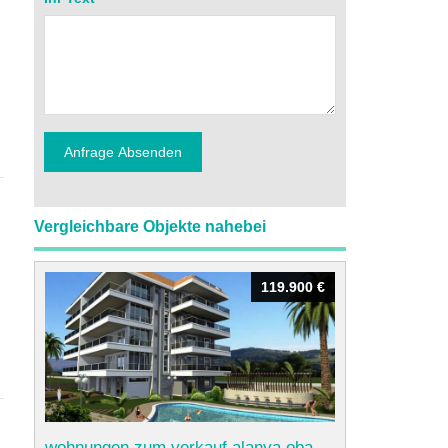
Vergleichbare Objekte nahebei
119.900 €
119.900 €
wohnungen zum verkauf alanya oba