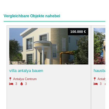
Vergleichbare Objekte nahebei
100.000 €
100.000 €
villa antalya bauen
hausbau 
Antalya Centrum
Antalya
3
3
3