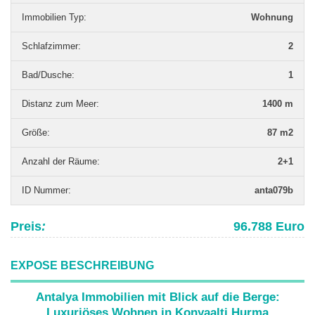
Immobilien Typ
:
Wohnung
Schlafzimmer
:
2
Bad/Dusche
:
1
Distanz zum Meer
:
1400 m
Grö­ße
:
87 m2
Anzahl der Räume
:
2+1
ID Nummer
:
anta079b
Preis
:
96.788 Euro
EXPOSE BESCHREIBUNG
Antalya Immobilien mit Blick auf die Berge:
Luxuriöses Wohnen in Konyaalti Hurma