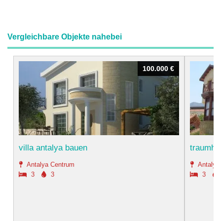
Vergleichbare Objekte nahebei
100.000 €
100.000 €
villa antalya bauen
traumhau
Antalya Centrum
Antalya
3
3
3