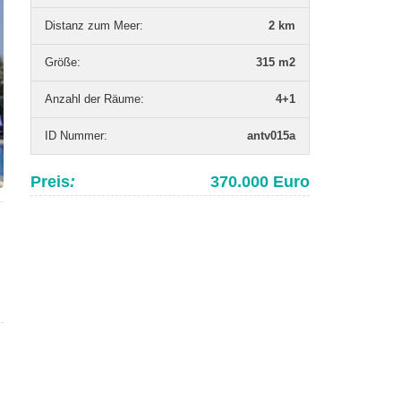
Distanz zum Meer
:
2 km
Grö­ße
:
315 m2
Anzahl der Räume
:
4+1
ID Nummer
:
antv015a
Preis
:
370.000 Euro