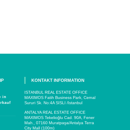
IP
KONTAKT INFORMATION
ISTANBUL REAL ESTATE OFFICE
 in
MAXIMOS Fatih Business Park, Cemal
rkauf
Sururi Sk. No:4A SISLI /Istanbul
ANTALYA REAL ESTATE OFFICE
MAXIMOS Tekelioğlu Cad. 90A, Fener
Mah., 07160 Muratpaşa/Antalya Terra
City Mall (100m)