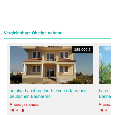
Vergleichbare Objekte nahebei
185.000 €
185.000 €
antalya hausbau durch einen erfahrenen
haus in
deutschen Bauherren
Bauherre
Antalya Centrum
Antalya
4
3
4