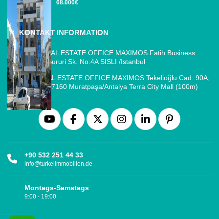
68.000€
KONTAKT INFORMATION
ISTANBUL REAL ESTATE OFFICE MAXIMOS Fatih Business
Park, Cemal Sururi Sk. No:4A SISLI /Istanbul
ANTALYA REAL ESTATE OFFICE MAXIMOS Tekelioğlu Cad. 90A,
Fener Mah., 07160 Muratpaşa/Antalya Terra City Mall (100m)
+90 532 251 44 33
info@turkeiimmobilien.de
Montags-Samstags
9:00 - 19:00