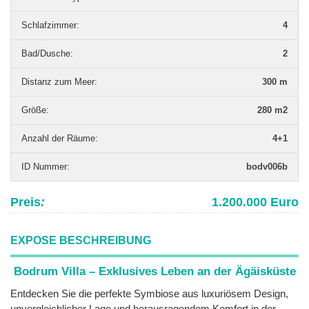
Schlafzimmer
:
4
Bad/Dusche
:
2
Distanz zum Meer
:
300 m
Grö­ße
:
280 m2
Anzahl der Räume
:
4+1
ID Nummer
:
bodv006b
Preis
:
1.200.000 Euro
EXPOSE BESCHREIBUNG
Bodrum Villa – Exklusives Leben an der Ägäisküste
Entdecken Sie die perfekte Symbiose aus luxuriösem Design,
unvergleichlicher Lage und herausragendem Komfort in der