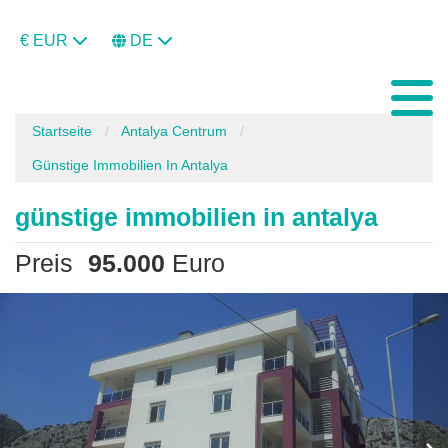
€ EUR
DE
Startseite
Antalya Centrum
Günstige Immobilien In Antalya
günstige immobilien in antalya
Preis
95.000
Euro