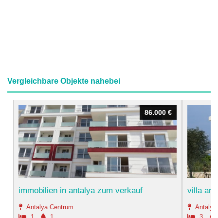
Vergleichbare Objekte nahebei
86.000 €
86.000 €
immobilien in antalya zum verkauf
villa an
Antalya Centrum
Antalya
1
1
3