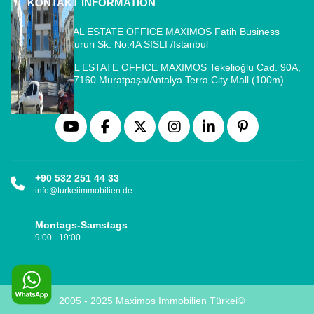
KONTAKT INFORMATION
ISTANBUL REAL ESTATE OFFICE MAXIMOS Fatih Business
Park, Cemal Sururi Sk. No:4A SISLI /Istanbul
ANTALYA REAL ESTATE OFFICE MAXIMOS Tekelioğlu Cad. 90A,
Fener Mah., 07160 Muratpaşa/Antalya Terra City Mall (100m)
+90 532 251 44 33
info@turkeiimmobilien.de
Montags-Samstags
9:00 - 19:00
2005 - 2025 Maximos Immobilien Türkei©