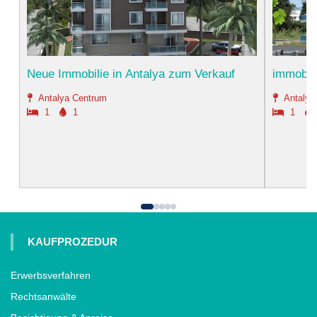
Neue Immobilie in Antalya zum Verkauf
immobili
Antalya Centrum
Antalya
1
1
1
KAUFPROZEDUR
Erwerbsverfahren
Rechtsanwälte