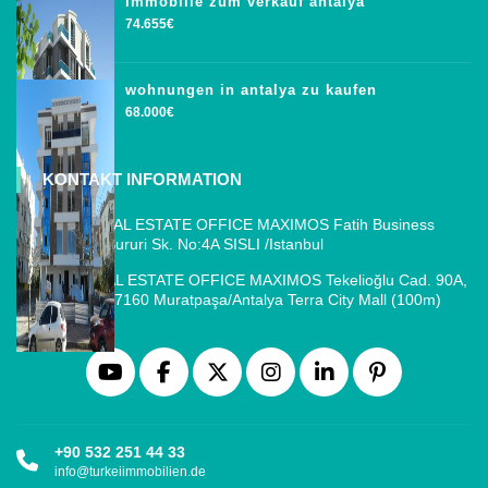
immobilie zum verkauf antalya
74.655€
wohnungen in antalya zu kaufen
68.000€
KONTAKT INFORMATION
ISTANBUL REAL ESTATE OFFICE MAXIMOS Fatih Business
Park, Cemal Sururi Sk. No:4A SISLI /Istanbul
ANTALYA REAL ESTATE OFFICE MAXIMOS Tekelioğlu Cad. 90A,
Fener Mah., 07160 Muratpaşa/Antalya Terra City Mall (100m)
+90 532 251 44 33
info@turkeiimmobilien.de