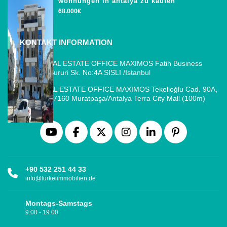
wohnungen in antalya zu kaufen
68.000€
KONTAKT INFORMATION
ISTANBUL REAL ESTATE OFFICE MAXIMOS Fatih Business
Park, Cemal Sururi Sk. No:4A SISLI /Istanbul
ANTALYA REAL ESTATE OFFICE MAXIMOS Tekelioğlu Cad. 90A,
Fener Mah., 07160 Muratpaşa/Antalya Terra City Mall (100m)
+90 532 251 44 33
info@turkeiimmobilien.de
Montags-Samstags
9:00 - 19:00