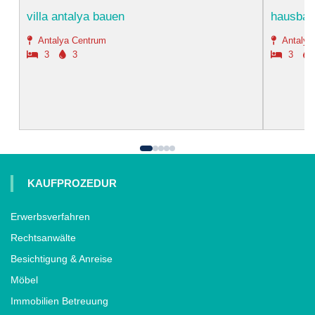
villa antalya bauen
hausbau 
Antalya Centrum
Antalya
3
3
3
KAUFPROZEDUR
Erwerbsverfahren
Rechtsanwälte
Besichtigung & Anreise
Möbel
Immobilien Betreuung