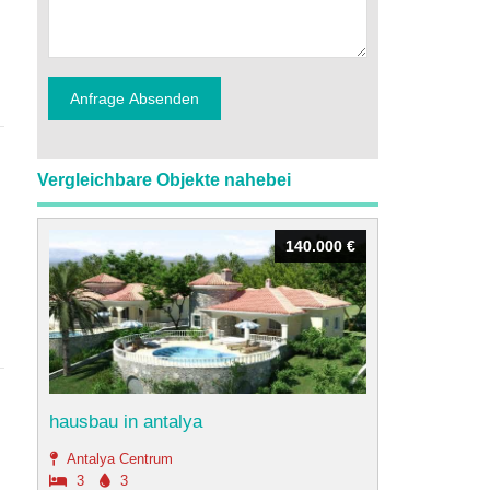
Vergleichbare Objekte nahebei
140.000 €
140.000 €
hausbau in antalya
Antalya Centrum
3
3