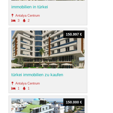
immobilien in türkei
Antalya Centrum
3
2
150.997 €
150.997 €
türkei immobilien zu kaufen
Antalya Centrum
1
1
150.000 €
150.000 €