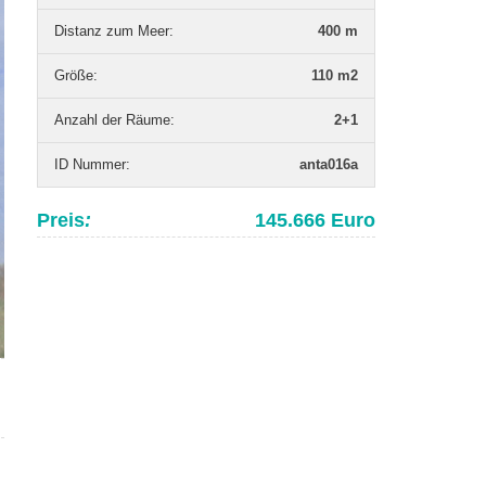
Distanz zum Meer
:
400 m
Grö­ße
:
110 m2
Anzahl der Räume
:
2+1
ID Nummer
:
anta016a
Preis
:
145.666 Euro