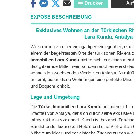
Drucken
Anf
EXPOSE BESCHREIBUNG
Exklusives Wohnen an der Türkischen Riv
Lara Kundu, Antalya
Willkommen zu einer einzigartigen Gelegenheit, eine 
einem der begehrtesten Orte der türkischen Riviera
Immobilien Lara Kundu
bieten nicht nur einen ate
das glitzernde Mittelmeer, sondern auch eine erstkla
schnellsten wachsenden Viertel von Antalya. Nur 4
entfernt, bieten diese Wohnungen eine perfekte Mis
und Bequemlichkeit.
Lage und Umgebung
Die
Türkei Immobilien Lara Kundu
befinden sich i
Stadtteil von Antalya, der sich durch seine exklusive
Infrastruktur auszeichnet. Kundu ist bekannt für se
Sandstrände, luxuriösen Hotels und eine Vielzahl an 
Nähe zum Meer und der einfache Zugang zu den wich