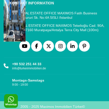
KONTAKT INFORMATION
ISTANBUL REAL ESTATE OFFICE MAXIMOS Fatih Business
Park, Cemal Sururi Sk. No:4A SISLI /Istanbul
ANTALYA REAL ESTATE OFFICE MAXIMOS Tekelioğlu Cad. 90A,
Fener Mah., 07160 Muratpaşa/Antalya Terra City Mall (100m)
+90 532 251 44 33
info@turkeiimmobilien.de
Montags-Samstags
9:00 - 19:00
2005 - 2025 Maximos Immobilien Türkei©