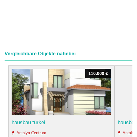
Vergleichbare Objekte nahebei
110.000 €
110.000 €
hausbau türkei
hausbau 
Antalya Centrum
Antalya