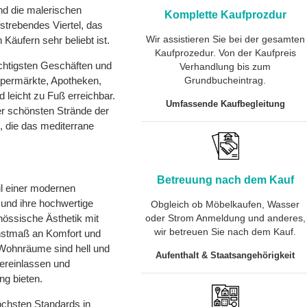
nd die malerischen
Komplette Kaufprozdur
fstrebendes Viertel, das
Wir assistieren Sie bei der gesamten
Käufern sehr beliebt ist.
Kaufprozedur. Von der Kaufpreis
chtigsten Geschäften und
Verhandlung bis zum
Supermärkte, Apotheken,
Grundbucheintrag.
 leicht zu Fuß erreichbar.
Umfassende Kaufbegleitung
r schönsten Strände der
, die das mediterrane
Betreuung nach dem Kauf
il einer modernen
 und ihre hochwertige
Obgleich ob Möbelkaufen, Wasser
nössische Ästhetik mit
oder Strom Anmeldung und anderes,
wir betreuen Sie nach dem Kauf.
hstmaß an Komfort und
 Wohnräume sind hell und
Aufenthalt & Staatsangehörigkeit
 hereinlassen und
ng bieten.
öchsten Standards in