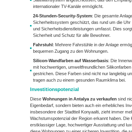
internationaler TV-Kanäle ermöglicht.
24-Stunden-Security-System
: Die gesamte Anlag
Sicherheitssystem geschützt, das rund um die U
und Sicherheitsdienstleistungen umfasst. Dies sorg
Sicherheit und Schutz für alle Bewohner.
Fahrstuhl
: Mehrere Fahrstühle in der Anlage ermög
bequemen Zugang zu den Wohnungen.
Silicon-Wandfarben auf Wasserbasis
: Die Innen
mit hochwertigen, umweltfreundlichen Silikonfarbe
gestrichen. Diese Farben sind nicht nur langlebig un
tragen auch zu einem gesunden Raumklima bei.
Investitionspotenzial
Diese
Wohnungen in Antalya zu verkaufen
sind nic
Eigenbedarf, sondern bieten auch ein erhebliches Inve
insbesondere der Stadtteil Konyaalti, zieht immer me
Wachstumspotenzial der Region erkannt haben. Die 
erstklassiger Lage, hochwertiger Ausstattung und l
diese Wohnungen zu einer sicheren Investition, die so