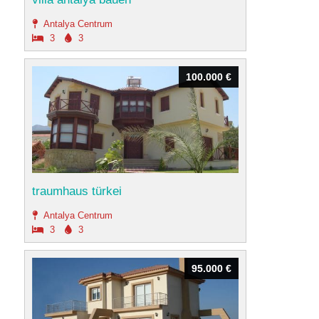
Antalya Centrum
3
3
100.000 €
100.000 €
traumhaus türkei
Antalya Centrum
3
3
95.000 €
95.000 €