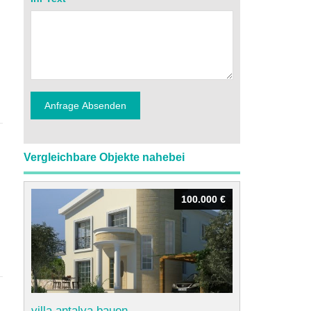
Vergleichbare Objekte nahebei
100.000 €
100.000 €
villa antalya bauen