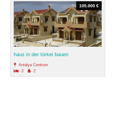
105.000 €
105.000 €
haus in der türkei bauen
Antalya Centrum
3
2