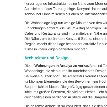
hervorragende Infrastruktur, seine Nähe zum Meer u
Ausblicke auf das Taurusgebirge. Konyaalti ist ein au
sowohl bei Einheimischen als auch bei internationalen 
Die Wohnanlage liegt nur wenige Minuten von den wi
Einrichtungen entfernt, die Sie im Alltag benötigen. 
Cafés und Restaurants sind in unmittelbarer Nähe und
Die Nähe zum berühmten Konyaalti-Strand, einem de
Region, macht diese Lage besonders attraktiv für alle
Klima in vollen Zügen genießen möchten.
Architektur und Design
Diese
Wohnungen in Antalya zu verkaufen
sind Te
Wohnanlage, die sich durch ihr durchdachtes Design
Bauweise auszeichnet. Die Architektur vereint zeitge
funktionalen Elementen, die den Bewohnern ein Höc
Bequemlichkeit bieten. Die großzügig geschnittenen
luftig, mit großen Fenstern, die viel natürliches Licht
gleichzeitig einen herrlichen Ausblick auf die Umgebu
Die gesamte Anlage ist so konzipiert, dass sie den h