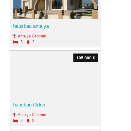
hausbau antalya
Antalya Centrum
3
2
105.000 €
105.000 €
hausbau türkei
Antalya Centrum
3
2