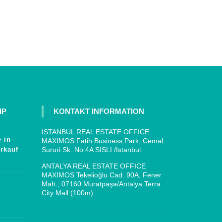
IP
KONTAKT INFORMATION
ISTANBUL REAL ESTATE OFFICE
 in
MAXIMOS Fatih Business Park, Cemal
rkauf
Sururi Sk. No:4A SISLI /Istanbul
ANTALYA REAL ESTATE OFFICE
MAXIMOS Tekelioğlu Cad. 90A, Fener
Mah., 07160 Muratpaşa/Antalya Terra
City Mall (100m)