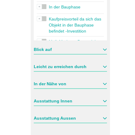
In der Bauphase
Kaufpreisvorteil da sich das
Objekt in der Bauphase
befindet -Investition
Mall: Moderne Bauprojekte
Blick auf
Mieteinkommen Garantie
Preisreduziert
Leicht zu erreichen durch
Premium-Bauherr
In der Nähe von
Privates Objekt in einem
Hotel
Ausstattung Innen
Schlüsselfertige Immobilie
mit Ratenzahlung
Ausstattung Aussen
Schnelle Staatsbürgerschaft