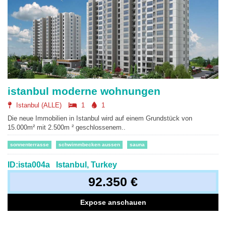
istanbul moderne wohnungen
Istanbul (ALLE)
1
1
Die neue Immobilien in Istanbul wird auf einem Grundstück von
15.000m² mit 2.500m ² geschlossenem..
sonnenterrasse
schwimmbecken aussen
sauna
ID:ista004a
Istanbul, Turkey
92.350 €
Expose anschauen