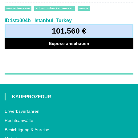
sonnenterrasse
schwimmbecken aussen
sauna
ID:ista004b
Istanbul, Turkey
101.560 €
Expose anschauen
KAUFPROZEDUR
Erwerbsverfahren
Rechtsanwälte
Besichtigung & Anreise