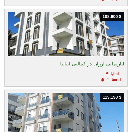
108.900 $
108.900 $
آپارتمانی ارزان در کنیالتی آنتالیا
آنتالیا -
1
1
113.190 $
113.190 $