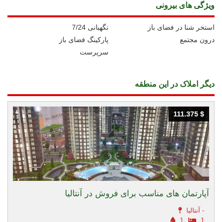
ویژگی های بیرونی
استخر شنا در فضای باز
نگهبانی 7/24
درون مجتمع
پارکینگ فضای باز
سرپرست
دیگر املاک در این منطقه
111.375 $
111.375 $
آپارتمان های مناسب برای فروش در آنتالیا
آنتالیا -
1
1