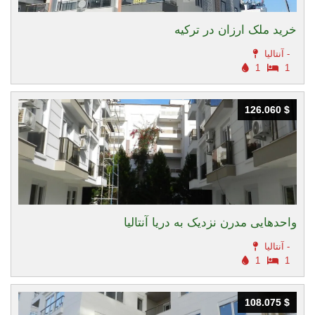
خرید ملک ارزان در ترکیه
آنتالیا -
1
1
126.060 $
126.060 $
واحدهایی مدرن نزدیک به دریا آنتالیا
آنتالیا -
1
1
108.075 $
108.075 $