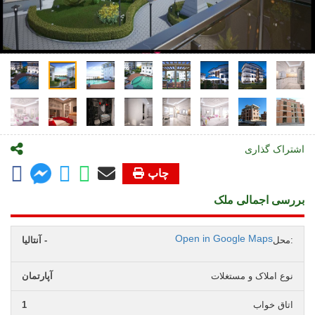
اشتراک گذاری
چاپ
بررسی اجمالی ملک
Open in Google Maps
محل:
آنتالیا -
نوع املاک و مستغلات
آپارتمان
اتاق خواب
1