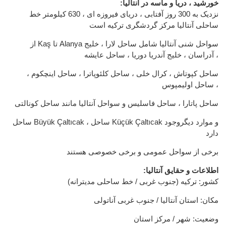
:خورشید ، دریا و ماسه در آنتالیا
نزدیک به 300 روز آفتابی ، دریای فیروزه ای ، 630 کیلومتر خط
ساحلی آنتالیا مرکز گردشگری ترکیه است
از Kaş تا Alanya سواحل شنی آنتالیا شامل ساحل لارا ، خلیج
آدراسان ، خلیج آندریا دوریا ، ساحل عایشه ،
ساحل کپوتاش ، کرال خلی ، ساحل کلئوپاترا ، ساحل اینچکوم ،
ساحل اولیمپوس ،
ساحل پاتارا ، ساحل فاسلیس و سواحل آنتالیا مانند ساحل کونالتی
ساحل Büyük Çaltıcak ، ساحل Küçük Çaltıcak و موارد دیگروجود
دارد
برخی از سواحل عمومی و برخی خصوصی هستند
:اطلاعات و حقایق آنتالیا
کشور: ترکیه (جنوب غربی / خط ساحلی مدیترانه)
مکان: استان آنتالیا / جنوب غربی آناتولی
وضعیت: شهر / مرکز استان