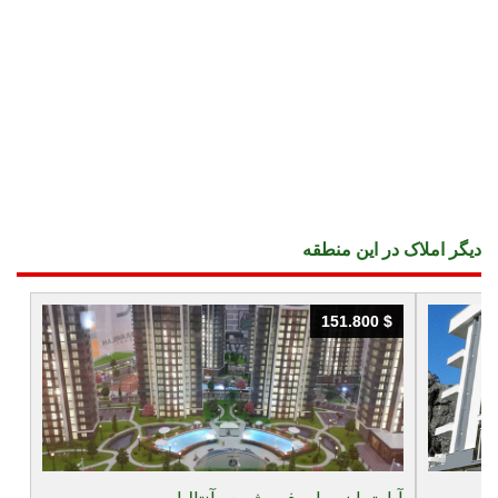
دیگر املاک در این منطقه
151.800 $
151.800 $