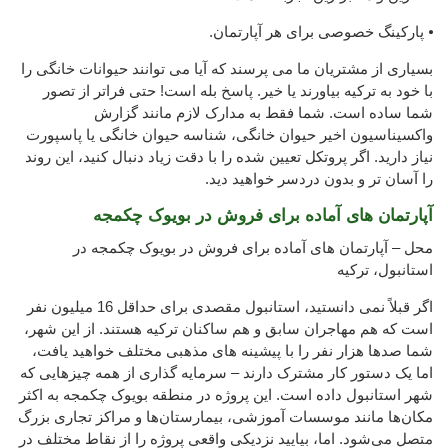
⦁ پارکینگ خصوصی برای هر آپارتمان.
بسیاری از مشتریان ما می پرسند که آیا می توانند حیوانات خانگی را
با خود به ترکیه بیاورند یا خیر. پاسخ بله است! حتی فراتر از تصور
شما ساده است. شما فقط به مدارک لازم مانند گزارش
واکسیناسیون اخیر حیوان خانگی، شناسه حیوان خانگی یا پاسپورت
نیاز دارید. اگر پروتکل تعیین شده را با دقت زیاد دنبال کنید، این روند
را آسان تر و بدون دردسر خواهید دید.
آپارتمان های آماده برای فروش در بویوک چکمجه
محل – آپارتمان های آماده برای فروش در بویوک چکمجه در
استانبول، ترکیه
اگر قبلاً نمی دانستید، استانبول مقصدی برای حداقل 16 میلیون نفر
است که هم مهاجران سابق و هم ساکنان ترکیه هستند. از این شهر،
شما صدها هزار نفر را با پیشینه های مذهبی مختلف خواهید یافت،
اما یک دستور کار مشترک دارند – سرمایه گذاری از همه چیزهایی که
شهر استانبول داده است. این پروژه در منطقه بویوک چکمجه به اکثر
مکان‌ها مانند موسسات آموزشی، بیمارستان‌ها و مراکز تجاری بزرگ
متصل می‌شود. اما، بیایید نزدیکی واقعی پروژه را از نقاط مختلف در