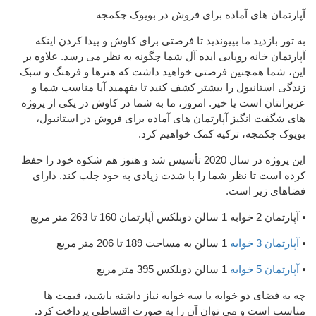
آپارتمان های آماده برای فروش در بویوک چکمجه
به تور بازدید ما بپیوندید تا فرصتی برای کاوش و پیدا کردن اینکه
آپارتمان خانه رویایی ایده آل شما چگونه به نظر می رسد. علاوه بر
این، شما همچنین فرصتی خواهید داشت که هنرها و فرهنگ و سبک
زندگی استانبول را بیشتر کشف کنید تا بفهمید آیا مناسب شما و
عزیزانتان است یا خیر. امروز، ما به شما در کاوش در یکی از پروژه
های شگفت انگیز آپارتمان های آماده برای فروش در استانبول،
بویوک چکمجه، ترکیه کمک خواهیم کرد.
این پروژه در سال 2020 تأسیس شد و هنوز هم شکوه خود را حفظ
کرده است تا نظر شما را با شدت زیادی به خود جلب کند. دارای
فضاهای زیر است.
⦁ آپارتمان 2 خوابه 1 سالن دوبلکس آپارتمان 160 تا 263 متر مربع
⦁
آپارتمان 3 خوابه
1 سالن به مساحت 189 تا 206 متر مربع
⦁
آپارتمان 5 خوابه
1 سالن دوبلکس 395 متر مربع
چه به فضای دو خوابه یا سه خوابه نیاز داشته باشید، قیمت ها
مناسب است و می توان آن را به صورت اقساطی پرداخت کرد.