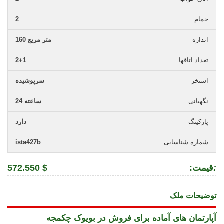
حمام
2
اندازه
160 متر مربع
تعداد اتاقها
2+1
استخر
سرپوشیده
نگهبانی
24 ساعته
پارکینگ
دارد
شماره شناسایی
ista427b
:
:قیمت
572.550 $
توضیحات ملک
آپارتمان های آماده برای فروش در بویوک چکمجه