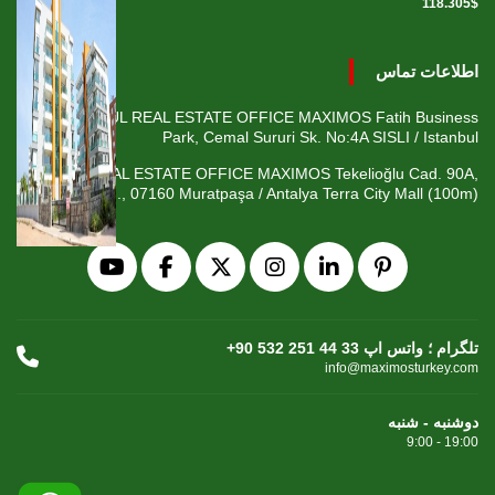
118.305$
اطلاعات تماس
ISTANBUL REAL ESTATE OFFICE MAXIMOS Fatih Business
Park, Cemal Sururi Sk. No:4A SISLI / Istanbul
ANTALYA REAL ESTATE OFFICE MAXIMOS Tekelioğlu Cad. 90A,
Fener Mah., 07160 Muratpaşa / Antalya Terra City Mall (100m)
+90 532 251 44 33 تلگرام ؛ واتس اپ
info@maximosturkey.com
دوشنبه - شنبه
9:00 - 19:00