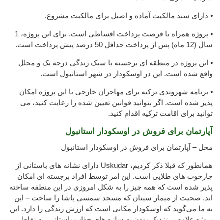
⦁ دارای سند مالکیت آماده و اصیل برای مالکیت مشروع.
⦁ پروژه همراه با فرصت پرداخت اقساطی است. برای این پروژه، 1
سال (12 ماه) پس از پرداخت حداقل 50 درصد پیش پرداخت است.
⦁ این پروژه در منطقه ای برجسته با سبک زندگی درجه یک و مجلل
واقع شده است. این در اوسکودار در شهر استانبول است.
⦁ برنامه شهروندی ترکیه برای مهاجران خارجی با این پروژه امکان
پذیر شده است. اگر بتوانید قوانین تعیین شده را رعایت کنید، می
توانید برای اقامت ترکیه اقدام کنید.
آپارتمان برای فروش در اوسکودار استانبول
محل – آپارتمان برای فروش در اوسکودار استانبول
همانطور که قبلا ذکر کردیم، Uskudar دارای نشانه های باستانی از
چارچوب های طلایی است. این امر توسط افراد برجسته ای امکان
پذیر شده است که همه چیز را به شکل امروزی در این منطقه ساخته
اند. صحبت از میمار سینان که مسجد سمسی پاشا را ساخت – این
به ما می‌گوید که اوسکودار مکانی است که ارزش زندگی را دارد. این
پروژه علاوه بر نزدیک بودن به سازه های جذاب باستانی، به نقاط