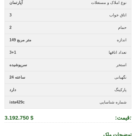
نوع املاک و مستغلات
آپارتمان
اتاق خواب
3
حمام
2
اندازه
149 متر مربع
تعداد اتاقها
3+1
استخر
سرپوشیده
نگهبانی
24 ساعته
پارکینگ
دارد
شماره شناسایی
ista429c
:
:قیمت
3.192.750 $
توضیحات ملک