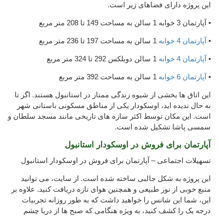
این پروژه دارای فضاهای زیر است.
⦁ آپارتمان 3 خوابه 1 سالن به مساحت 149 تا 208 متر مربع
⦁
آپارتمان 4 خوابه
1 سالن به مساحت 197 تا 236 متر مربع
⦁
آپارتمان 4 خوابه
1 سالن دوبلکس 292 تا 324 متر مربع
⦁
آپارتمان 6 خوابه
1 سالن به مساحت 392 متر مربع
این اتاق ها بخشی از شیوه زندگی ممتاز در استانبول هستند. اگر تا
به حال ندیده اید، اوسکودار یکی از مناطق مسکونی باستانی شهر
است. این مکان توسط اکثر سازه های تاریخی مانند مسجد سلطان و
سمسی پاشا تشکیل شده است.
آپارتمان برای فروش در اوسکودار استانبول
تسهیلات اجتماعی – آپارتمان برای فروش در اوسکودار استانبول
این پروژه به شکل جالبی ساخته شده است. از سایت، می توانید
منبع خوبی از نور طبیعی و همچنین هوای تازه دریافت کنید. علاوه بر
این، شما این شانس را خواهید داشت که به طور روزانه تجربیات
درجه یک را کشف کنید، به ویژه هنگامی که صبح ها از دریا چشم