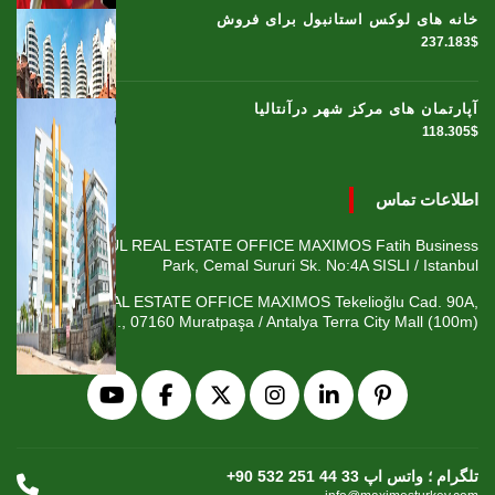
خانه های لوکس استانبول برای فروش
237.183$
آپارتمان های مرکز شهر درآنتالیا
118.305$
اطلاعات تماس
ISTANBUL REAL ESTATE OFFICE MAXIMOS Fatih Business
Park, Cemal Sururi Sk. No:4A SISLI / Istanbul
ANTALYA REAL ESTATE OFFICE MAXIMOS Tekelioğlu Cad. 90A,
Fener Mah., 07160 Muratpaşa / Antalya Terra City Mall (100m)
+90 532 251 44 33 تلگرام ؛ واتس اپ