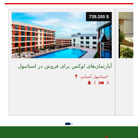
739.200 $
739.200 $
آپارتمان‌های لوکس برای فروش در استانبول
استانبول آسیایی-
2
4