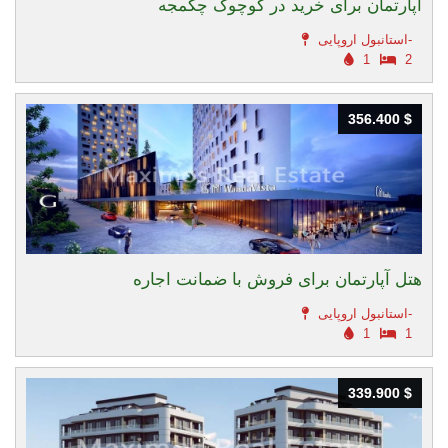
آپارتمان برای خرید در کوچوک چکمجه
استانبول اروپایی-
1
2
356.400 $
356.400 $
هتل آپارتمان برای فروش با ضمانت اجاره
استانبول اروپایی-
1
1
339.900 $
339.900 $