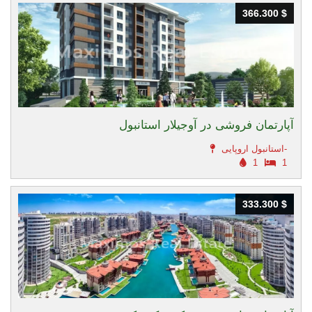
366.300 $
366.300 $
آپارتمان فروشی در آوجیلار استانبول
استانبول اروپایی-
1
1
333.300 $
333.300 $