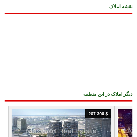
نقشه املاک
دیگر املاک در این منطقه
267.300 $
267.300 $