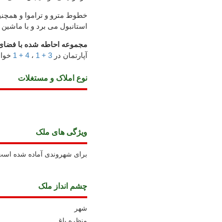
خطوط مترو و تراموا و همچن
استانبول می برد و با ماشین 15 دقیقه فاصله دارد.
مجموعه احاطه شده با فضای
آپارتمان در
3 + 1
،
4 + 1
خواب
نوع املاک و مستغلات
ويژگی های ملک
برای شهروندی آماده شده است
چشم انداز ملک
شهر
منظره باغ