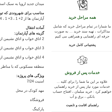
میدان جدید اروپا به سبک استانبول در منطقه ehir
مناسب برای شهروندی که ت
همه مراحل خرید
آپارتمان ها از 2+ 1 ، 3+ 1 ، 4 + 1 خوابه در دسترس هستند
ما شمارا در تمام مراحل خرید که شامل
آماده انتقال
مذاکرات ، تهیه سند خرید … به صورت
گزینه های آپارتمان:
حرفه ای راهنمایی و همراهی می کنیم
2 اتاق خواب و اتاق نشیمن از 90-133 متر مربع
پشتیبانی کامل خرید
3 اتاق خواب و اتاق نشیمن از 128-206 متر مربع
4 اتاق خواب و اتاق نشیمن از 144-222 متر مربع
منطقه مسکونی که با مناظر
خدمات پس از فروش
ویژگی های پروژه:
امنیت 7/24
... علاوه بر این ما شما را برای کلیه
خدمات مورد نیاز پس از خرید راهنمایی
مهد کودک در محل
خواهیم کرد : خرید مبلمان ، افتتاح حساب
بانکی ، برق و آب
فروشگاه
راهنمای اقامت و تابعیت
پارکینگ