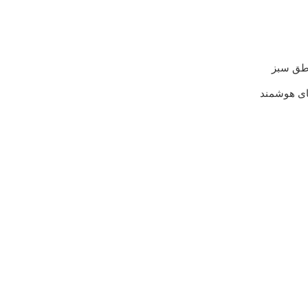
اطق سبز
های هوشمند