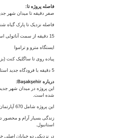
فاصله پروژه تا:
صفر دقیقه تا میدان شهر جدید ترکیه 
فاصله نزدیک تا پارک گیاه ش
15 دقیقه از سمت آناتولی استانبول فاصله دارد
ایستگاه مترو و تراموا
پیاده روی تا ساگلیک کنت (ب
5 دقیقه با فرودگاه جدید استانبول فاصله دارد
درباره Başakşehir:
شده است.
این پروژه شامل 670 آپارتمان در 8 بلوک می باشد ،
زندگی بسیار آرام و محصور در
استانبول.
در نزدیکی دو خیابان اصلی خری