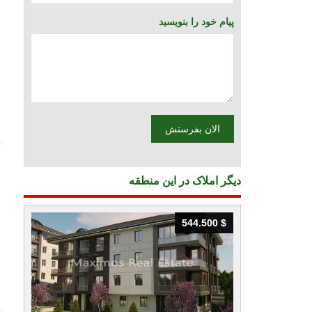
پیام خود را بنویسید
دیگر املاک در این منطقه
544.500 $
544.500 $