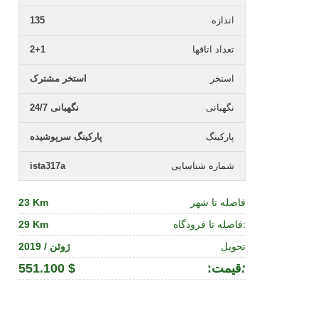
اندازه
135
تعداد اتاقها
2+1
استخر
استخر مشترک
نگهبانی
نگهبانی 24/7
پارکینگ
پارکینگ سرپوشیده
شماره شناسایی
ista317a
فاصله تا شهر
23 Km
فاصله تا فرودگاه:
29 Km
تحویل
ژوئن / 2019
:
:قیمت
551.100 $