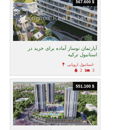
567.600 $
567.600 $
آپارتمان نوساز آماده برای خرید در
استانبول ترکیه
استانبول اروپایی-
2
3
551.100 $
551.100 $