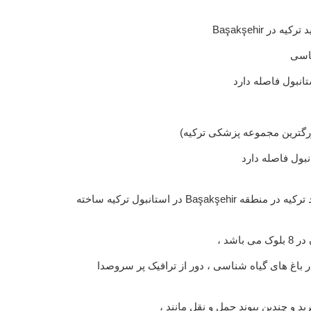
در Başakşehir
ناسی
زرگترین مجموعه پزشکی ترکیه)
این پروژه در میدان شهر جدید ترکیه در منطقه Başakşehir در استانبول ترکیه ساخته
 باغ های گیاه شناسی ، دور از ترافیک پر سروصدا
د و چندین پیوند حمل و نقل مانند ،