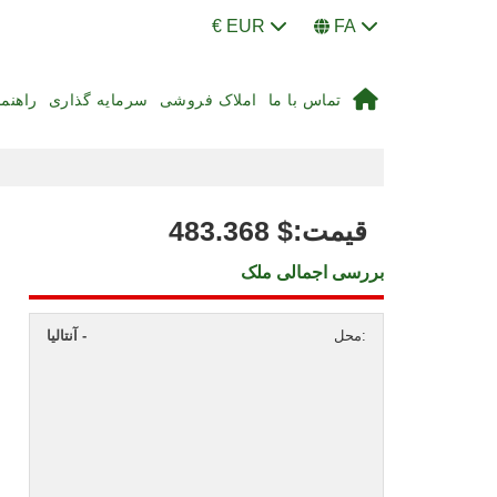
€ EUR
FA
تماس با ما
املاک فروشی
سرمایه گذاری
راهنم
:قیمت
$
483.368
بررسی اجمالی ملک
محل:
آنتالیا -