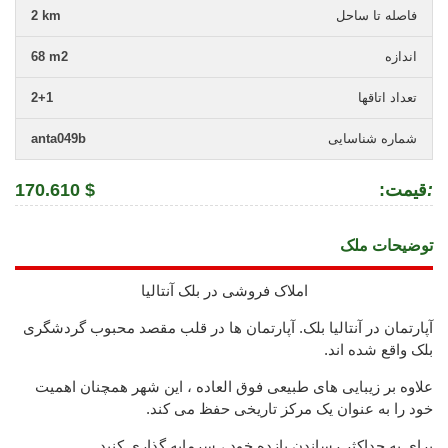
فاصله تا ساحل
2 km
اندازه
68 m2
تعداد اتاقها
2+1
شماره شناسایی
anta049b
:
:قیمت
170.610 $
توضیحات ملک
املاک فروشی در بلک آنتالیا
آپارتمان در آنتالیا بلک. آپارتمان ها در قلب مقصد محبوب گردشگری
بلک واقع شده اند.
علاوه بر زیبایی های طبیعی فوق العاده ، این شهر همچنان اهمیت
خود را به عنوان یک مرکز تاریخی حفظ می کند.
برای به حداکثر رساندن بازده خود ، سرمایه گذاری کنید