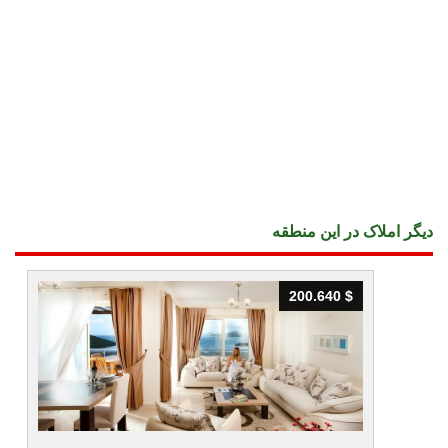
دیگر املاک در این منطقه
200.640 $
200.640 $