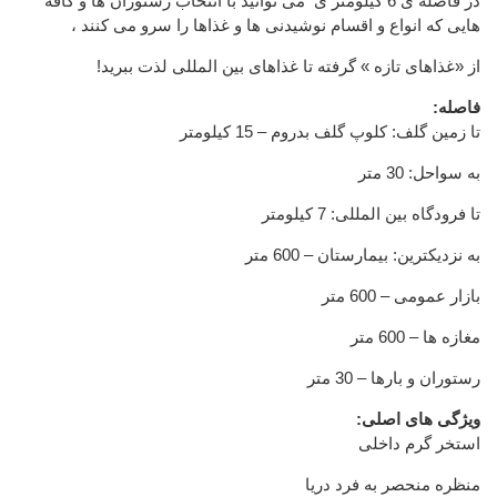
در فاصله ی 6 کیلومتر ی می توانید با انتخاب رستوران ها و کافه
هایی که انواع و اقسام نوشیدنی ها و غذاها را سرو می کنند ،
از «غذاهای تازه » گرفته تا غذاهای بین المللی لذت ببرید!
فاصله:
تا زمین گلف: کلوپ گلف بدروم – 15 کیلومتر
به سواحل: 30 متر
تا فرودگاه بین المللی: 7 کیلومتر
به نزدیکترین: بیمارستان – 600 متر
بازار عمومی – 600 متر
مغازه ها – 600 متر
رستوران و بارها – 30 متر
ویژگی های اصلی:
استخر گرم داخلی
منظره منحصر به فرد دریا