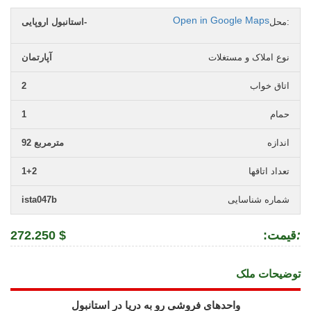
Open in Google Maps
محل:
استانبول اروپایی-
نوع املاک و مستغلات
آپارتمان
اتاق خواب
2
حمام
1
اندازه
92 مترمربع
تعداد اتاقها
1+2
شماره شناسایی
ista047b
:
:قیمت
272.250 $
توضیحات ملک
واحدهای فروشی رو به دریا در استانبول