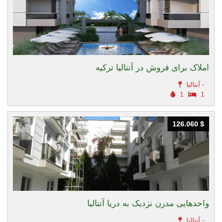
املاک برای فروش در آنتالیا ترکیه
آنتالیا -
1
1
126.060 $
126.060 $
واحدهایی مدرن نزدیک به دریا آنتالیا
آنتالیا -