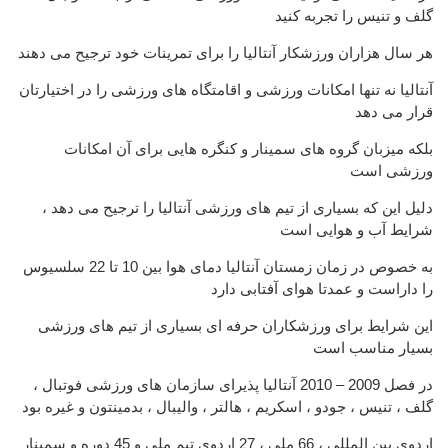
گلف و تنیس را تجربه کنید
هر سال هزاران ورزشکار آنتالیا را برای تمرینات خود ترجیح می دهند
آنتالیا نه تنها امکانات ورزشی و اقامتگاه های ورزشی را در اختیارتان
قرار می دهد
بلکه میزبان گروه های سمینار و کنگره هایی برای آن امکانات
ورزشی است
دلیل این که بسیاری از تیم های ورزشی آنتالیا را ترجیح می دهد ،
شرایط آب و هوایی است
به خصوص در زمان زمستان آنتالیا دمای هوا بین 10 تا 22 سلسیوس
را داراست و عمدتا هوای آفتابی دارد
این شرایط برای ورزشکاران حرفه ای بسیاری از تیم های ورزشی
بسیار مناسب است
در فصل 2009 – 2010 آنتالیا پذیرای سازمان های ورزشی فوتبال ،
گلف ، تنیس ، جودو ، اسکریم ، هالتر ، والیبال ، بدمینتون و غیره بود
اردوی بین المللی ، 66 ملی ، 27 اردوی تیم ملی و 45 دوره و سمینار