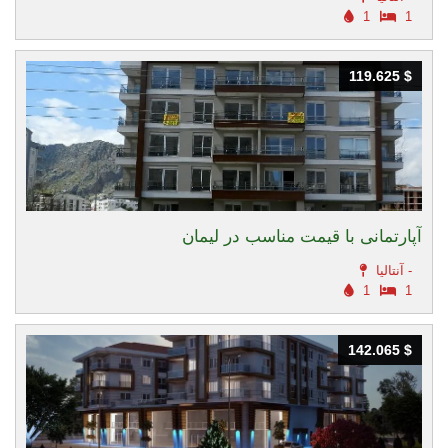
1
1
119.625 $
119.625 $
آپارتمانی با قیمت مناسب در لیمان
آنتالیا -
1
1
142.065 $
142.065 $