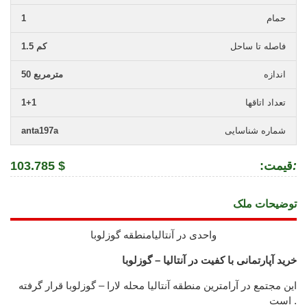
حمام
1
فاصله تا ساحل
1.5 کم
اندازه
50 مترمربع
تعداد اتاقها
1+1
شماره شناسایی
anta197a
:
:قیمت
103.785 $
توضیحات ملک
واحدی در آنتالیامنطقه گوزلوبا
خرید آپارتمانی با کفیت در آنتالیا – گوزلوبا
این مجتمع در آرامترین منطقه آنتالیا محله لارا – گوزلوبا قرار گرفته
است .