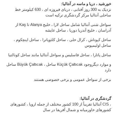
:خورشید ، دریا و ماسه در آنتالیا
نزدیک به 300 روز آفتابی ، دریای فیروزه ای ، 630 کیلومتر خط
ساحلی آنتالیا مرکز گردشگری ترکیه است
از Kaş تا Alanya سواحل شنی آنتالیا شامل ساحل لارا ، خلیج
آدراسان ، خلیج آندریا دوریا ، ساحل عایشه
ساحل کپوتاش ، کرال خلی ، ساحل کلئوپاترا ، ساحل اینچکوم ،
ساحل اولیمپوس
ساحل پاتارا ، ساحل فاسلیس و سواحل آنتالیا مانند ساحل کونالتیا
ساحل Büyük Çaltıcak ، ساحل Küçük Çaltıcak و موارد دیگروجود
دارد
برخی از سواحل عمومی و برخی خصوصی هستند
:گردشگری در آنتالیا
آنتالیا تقریباً از 100 کشور مختلف از جمله اروپا ، کشورهای CIS ،
کشورهای خاورمیانه و شمال آفریقا در سال