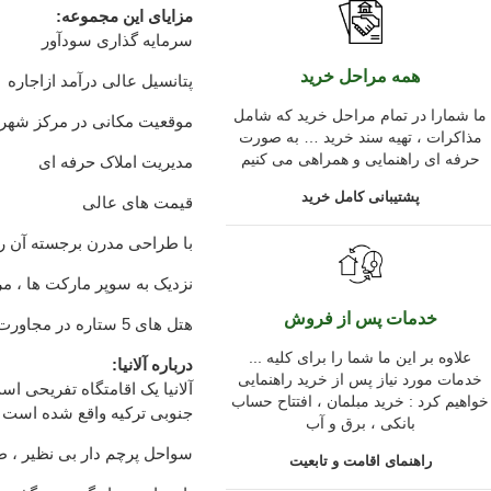
مزایای این مجموعه:
سرمایه گذاری سودآور
همه مراحل خرید
پتانسیل عالی درآمد ازاجاره
ما شمارا در تمام مراحل خرید که شامل
موقعیت مکانی در مرکز شهر
مذاکرات ، تهیه سند خرید … به صورت
حرفه ای راهنمایی و همراهی می کنیم
مدیریت املاک حرفه ای
پشتیبانی کامل خرید
قیمت های عالی
با طراحی مدرن برجسته آن را 
نزدیک به سوپر مارکت ها ، مرک
خدمات پس از فروش
هتل های 5 ستاره در مجاورت آن قرار دارند
... علاوه بر این ما شما را برای کلیه
:درباره آلانیا
خدمات مورد نیاز پس از خرید راهنمایی
آلانیا یک اقامتگاه تفریحی ا
خواهیم کرد : خرید مبلمان ، افتتاح حساب
جنوبی ترکیه واقع شده است
بانکی ، برق و آب
سواحل پرچم دار بی نظیر ، ط
راهنمای اقامت و تابعیت