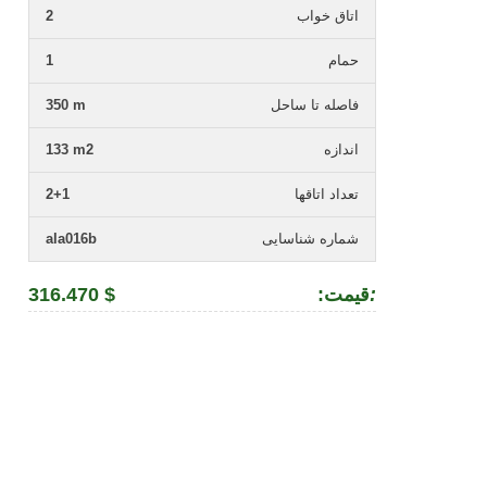
اتاق خواب
2
حمام
1
فاصله تا ساحل
350 m
اندازه
133 m2
تعداد اتاقها
2+1
شماره شناسایی
ala016b
:
:قیمت
316.470 $