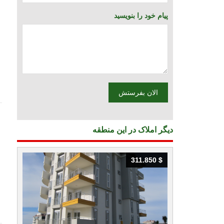
پیام خود را بنویسید
دیگر املاک در این منطقه
311.850 $
311.850 $