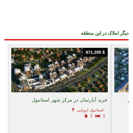
دیگر املاک در این منطقه
871.200 $
871.200 $
یم
خرید آپارتمان در مرکز شهر استانبول
استانبول اروپایی-
2
3