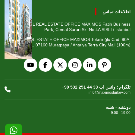
اطلاعات تماس
ISTANBUL REAL ESTATE OFFICE MAXIMOS Fatih Business
Park, Cemal Sururi Sk. No:4A SISLI / Istanbul
ANTALYA REAL ESTATE OFFICE MAXIMOS Tekelioğlu Cad. 90A,
Fener Mah., 07160 Muratpaşa / Antalya Terra City Mall (100m)
+90 532 251 44 33 تلگرام ؛ واتس اپ
info@maximosturkey.com
دوشنبه - شنبه
9:00 - 19:00