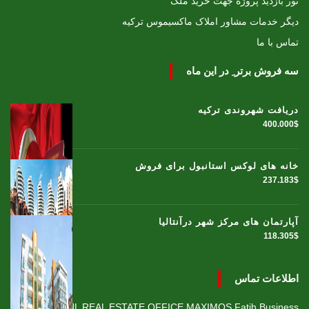
تور بازدید پروژه جهت خرید ملک
دیگر خدمات مشاور املاک ماکسیموس ترکیه
تماس با ما
سه فروش برتر ِ در این ماه
دریافت شهروندی ترکیه
400.000$
خانه های لوکس استانبول برای فروش
237.183$
آپارتمان های مرکز شهر درآنتالیا
118.305$
اطلاعات تماس
ISTANBUL REAL ESTATE OFFICE MAXIMOS Fatih Business