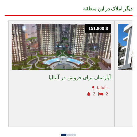
دیگر املاک در این منطقه
151.800 $
151.800 $
آپارتمان برای فروش در آنتالیا
آنتالیا -
2
2