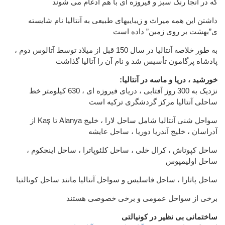
که در آنجا رنگ سبز و فیروزه ای با هم ادغام می شوند
داشتن این همه میراث و زیباییهای طبیعی به آنتالیا نام شایسته
ی”بهشت بر روی زمین” داده است
به طور خلاصه آنتالیا در سال 150 قبل از میلاد توسط آتالوس دوم ،
پادشاه پرگامون تأسیس شد و نام آن را آتالیا گذاشت
:خورشید ، دریا و ماسه در آنتالیا
نزدیک به 300 روز آفتابی ، دریای فیروزه ای ، 630 کیلومتر خط
ساحلی آنتالیا مرکز گردشگری ترکیه است
از Kaş تا Alanya سواحل شنی آنتالیا شامل ساحل لارا ، خلیج
آدراسان ، خلیج آندریا دوریا ، ساحل عایشه
ساحل کپوتاش ، کرال خلی ، ساحل کلئوپاترا ، ساحل اینچکوم ،
ساحل اولیمپوس
ساحل پاتارا ، ساحل فاسلیس و سواحل آنتالیا مانند ساحل کونالتیا
برخی از سواحل عمومی و برخی خصوصی هستند
ساختمانی بی نظیر در کونیالتی