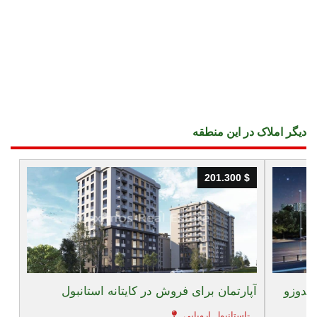
دیگر املاک در این منطقه
201.300 $
201.300 $
کدوزو
آپارتمان برای فروش در کایتانه استانبول
استانبول اروپایی-