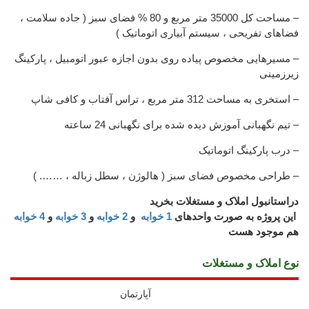
– مساحت کل 35000 متر مربع و 80 % فضای سبز ( جاده سلامت ،
فضاهای تفریحی ، سیستم آبیاری اتوماتیک )
– مسیرهایی مخصوص پیاده روی بدون اجازه عبور اتومبیل ، پارکینگ
زیرزمینی
– استخری به مساحت 312 متر مربع ، تراس آفتاب و کافی شاپ
– تیم نگهبانی آموزش دیده شده برای نگهبانی 24 ساعته
– درب پارکینگ اتوماتیک
– طراحی مخصوص فضای سبز ( هالوژن ، سطل زباله ، ……. )
دراستانبول املاک و مستغلات بخرید
این پروژه به صورت واحدهای
1 خوابه
و
2 خوابه
و
3 خوابه
و
4 خوابه
هم موجود هست
نوع املاک و مستغلات
آپارتمان