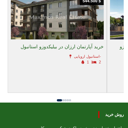
544.500 $
544.500 $
دوزو
خرید آپارتمان ارزان در بیلیکدوزو استانبول
استانبول اروپایی-
1
2
روش خرید