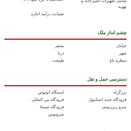
شامل تجهیزات آشپزخانه و
تهویه
ضمانت درآمد اجاره
چشم انداز ملک
خیابان
بسفر
شهر
دریا
منظره باغ
طبیعت
دسترسی حمل و نقل
بزرگراه
ايستگاه اتوبوس
فرودگاه جدید استانبول
فرودگاه بین المللی
مترو زیرزمینی
فرودگاه صبیحا
متروبوس