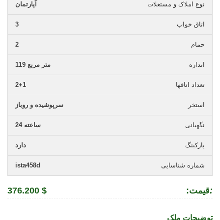
نوع املاک و مستغلات
آپارتمان
اتاق خواب
3
حمام
2
اندازه
119 متر مربع
تعداد اتاقها
2+1
استخر
سرپوشیده و روباز
نگهبانی
24 ساعته
پارکینگ
دارد
شماره شناسایی
ista458d
:
:قیمت
376.200 $
توضیحات ملک