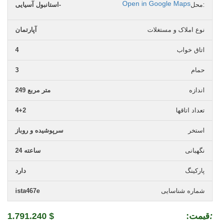
Open in Google Maps
محل:
استانبول آسیایی-
نوع املاک و مستغلات
آپارتمان
اتاق خواب
4
حمام
3
اندازه
249 متر مربع
تعداد اتاقها
4+2
استخر
سرپوشیده و روباز
نگهبانی
24 ساعته
پارکینگ
دارد
شماره شناسایی
ista467e
:
:قیمت
1.791.240 $