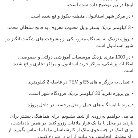
اینجا در زیر توضیح داده شده است.
⦁ در مرکز شهر استانبول، منطقه بیکوز واقع شده است
⦁ 3 کیلومتر نزدیک بسفر و پل محبوب معروف به فاتح سلطان محمد.
⦁ پروژه نزدیک به ایستگاه مترو، یکی از پیشرفت های شگفت انگیز در
شهر استانبول است
⦁ در 1000 متری نزدیک موسسات آموزشی دولتی و خصوصی،
امکانات پزشکی، مراکز خرید استانبول و مراکز تجاری واقع شده
است.
⦁ اتصال به بزرگراه های E5 و TEM در فاصله 2 کیلومتری.
⦁ این پروژه تقریباً 30 کیلومتر نزدیک فرودگاه شهر است.
⦁ پیوند با ایستگاه های حمل و نقل برجسته در داخل پروژه
ما می خواهیم به زودی از شما بشنویم. برای هماهنگی بیشتر برای
بازدید در محل با ما یک قرار ملاقات رزرو کنید. در همین یادداشت،
برای کمک در جستجوی ملک از کارشناسان ما با ما تماس بگیرید. از
راه مطمئن انجامش بده بیایید از امروز شروع کنیم.