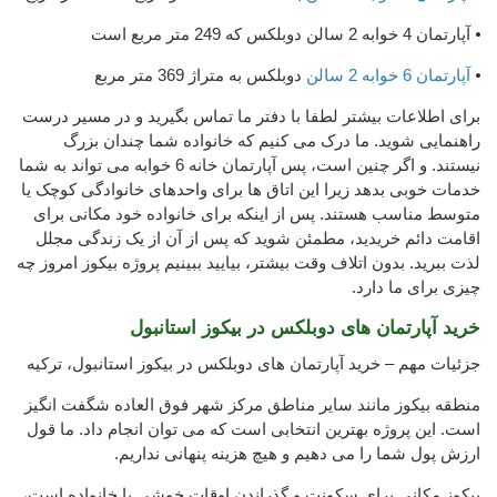
⦁ آپارتمان 4 خوابه 2 سالن دوبلکس که 249 متر مربع است
⦁
آپارتمان 6 خوابه 2 سالن
دوبلکس به متراژ 369 متر مربع
برای اطلاعات بیشتر لطفا با دفتر ما تماس بگیرید و در مسیر درست
راهنمایی شوید. ما درک می کنیم که خانواده شما چندان بزرگ
نیستند. و اگر چنین است، پس آپارتمان خانه 6 خوابه می تواند به شما
خدمات خوبی بدهد زیرا این اتاق ها برای واحدهای خانوادگی کوچک یا
متوسط ​​مناسب هستند. پس از اینکه برای خانواده خود مکانی برای
اقامت دائم خریدید، مطمئن شوید که پس از آن از یک زندگی مجلل
لذت ببرید. بدون اتلاف وقت بیشتر، بیایید ببینیم پروژه بیکوز امروز چه
چیزی برای ما دارد.
خرید آپارتمان های دوبلکس در بیکوز استانبول
جزئیات مهم – خرید آپارتمان های دوبلکس در بیکوز استانبول، ترکیه
منطقه بیکوز مانند سایر مناطق مرکز شهر فوق العاده شگفت انگیز
است. این پروژه بهترین انتخابی است که می توان انجام داد. ما قول
ارزش پول شما را می دهیم و هیچ هزینه پنهانی نداریم.
بیکوز مکانی برای سکونت و گذراندن اوقات خوشی با خانواده است،