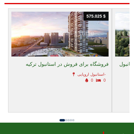
575.025 $
575.025 $
فروشگاه برای فروش در استانبول ترکیه
استانبول اروپایی-
0
0