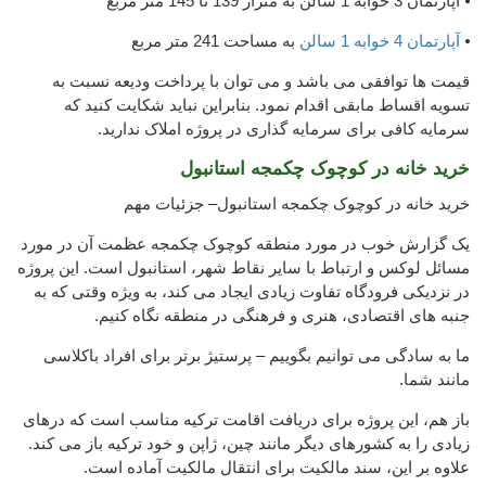
⦁ آپارتمان 3 خوابه 1 سالن به متراژ 139 تا 145 متر مربع
⦁
آپارتمان 4 خوابه 1 سالن
به مساحت 241 متر مربع
قیمت ها توافقی می باشد و می توان با پرداخت ودیعه نسبت به
تسویه اقساط مابقی اقدام نمود. بنابراین نباید شکایت کنید که
سرمایه کافی برای سرمایه گذاری در پروژه املاک ندارید.
خرید خانه در کوچوک چکمجه استانبول
خرید خانه در کوچوک چکمجه استانبول– جزئیات مهم
یک گزارش خوب در مورد منطقه کوچوک چکمجه عظمت آن در مورد
مسائل لوکس و ارتباط با سایر نقاط شهر، استانبول است. این پروژه
در نزدیکی فرودگاه تفاوت زیادی ایجاد می کند، به ویژه وقتی که به
جنبه های اقتصادی، هنری و فرهنگی در منطقه نگاه کنیم.
ما به سادگی می توانیم بگوییم – پرستیژ برتر برای افراد باکلاسی
مانند شما.
باز هم، این پروژه برای دریافت اقامت ترکیه مناسب است که درهای
زیادی را به کشورهای دیگر مانند چین، ژاپن و خود ترکیه باز می کند.
علاوه بر این، سند مالکیت برای انتقال مالکیت آماده است.