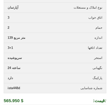
نوع املاک و مستغلات
آپارتمان
اتاق خواب
3
حمام
2
اندازه
139 متر مربع
تعداد اتاقها
3+1
استخر
سرپوشیده
نگهبانی
24 ساعته
پارکینگ
دارد
شماره شناسایی
ista448d
:
:قیمت
565.950 $