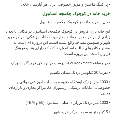
⦁ پارکینگ ماشین و موتور خصوصی برای هر آپارتمان خانه.
خرید خانه در کوچوک چکمجه استانبول
محل – خرید خانه در کوچوک چکمجه استانبول
این خانه برای فروش در کوچوک چکمجه، استانبول در مکانی با تعداد
زیادی از مراکز محبوب مانند مدارس، امکانات پزشکی، مراکز خرید
شهر و همچنین مساجد واقع شده است. این دروازه ای است به
بیشتر مکان های جالب استانبول، ترکیه که دارای هنر و فرهنگ
فراوان است. این پروژه است؛
⦁ در منطقه Kucukcekmece درست در نزدیکی فرودگاه آتاتورک
⦁ تقریبا 20 کیلومتر نزدیک میدان تکسیم
⦁ 1000 متر نزدیک ایستگاه مترو، موسسات آموزشی دولتی و
خصوصی، امکانات پزشکی، رستوران ها، مراکز تجاری و بازارهای
محلی.
⦁ 1000 متر نزدیک بزرگراه اصلی استانبول (E5 و TEM)
⦁ 5 کیلومتر به سمت مرکز خرید شهر