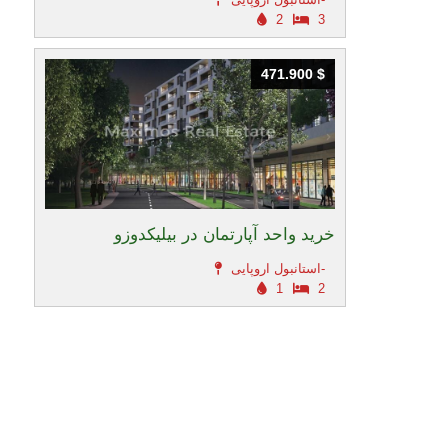
2
3
471.900 $
471.900 $
خرید واحد آپارتمان در بیلیکدوزو
استانبول اروپایی-
1
2