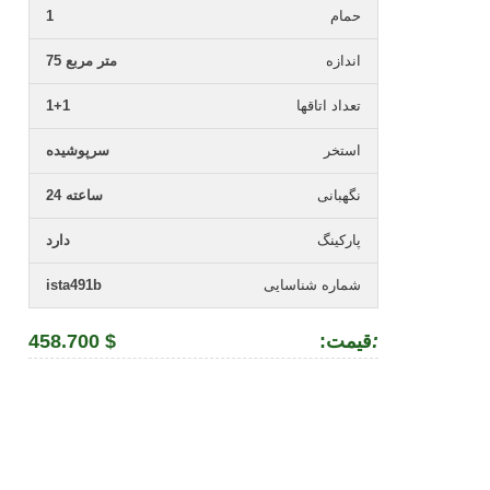
حمام
1
اندازه
75 متر مربع
تعداد اتاقها
1+1
استخر
سرپوشیده
نگهبانی
24 ساعته
پارکینگ
دارد
شماره شناسایی
ista491b
:
:قیمت
458.700 $