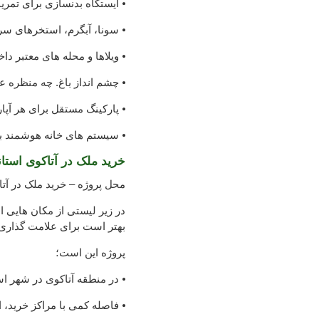
⦁ ایستگاه بدنسازی برای تمری
⦁ سونا، آبگرم، استخرهای سر
⦁ ویلاها و محله های معتبر دا
⦁ چشم انداز باغ. چه منظره ع
⦁ پارکینگ مستقل برای هر آپار
⦁ سیستم های خانه هوشمند بر
خرید ملک در آتاکوی استان
محل پروژه – خرید ملک در آتا
در زیر لیستی از مکان هایی ا
بهتر است برای علامت گذاری 
پروژه این است؛
⦁ در منطقه آتاکوی در شهر ا
⦁ فاصله کمی با مراکز خرید، 