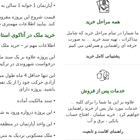
⦁ آپارتمان 1 خوابه 1 سالن به متراژ 75 الی 78 متر مربع.
قیمت شروع این پروژه مقرون 
همه مراحل خرید
کند. بیایید اطلاعات مهمتری در
ما شمارا در تمام مراحل خرید که شامل
خرید ملک در آتاکوی استان
مذاکرات ، تهیه سند خرید … به صورت
اطلاعات مهم تر – خرید ملک د
حرفه ای راهنمایی و همراهی می کنیم
پشتیبانی کامل خرید
این پروژه علاوه بر یک سند 
درخواست شهروندی در ترکیه 
این تنها حداقل 
آزادی حرکت خود را از یک نقط
باشید. پروژه دارای
خدمات پس از فروش
⦁ سند مالکیت آماده
... علاوه بر این ما شما را برای کلیه
خدمات مورد نیاز پس از خرید راهنمایی
⦁ این پروژه دروازه ورود به 
خواهیم کرد : خرید مبلمان ، افتتاح حساب
بانکی ، برق و آب
⦁ این واحد آپارتمان در منظق
راهنمای اقامت و تابعیت
⦁ ملک مسکونی نزدیک به متر