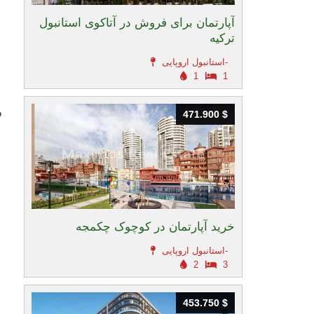
آپارتمان برای فروش در آتاکوی استانبول
ترکیه
استانبول اروپایی-
1
1
و
471.900 $
471.900 $
خرید آپارتمان در کوچوک چکمجه
استانبول اروپایی-
2
3
453.750 $
453.750 $