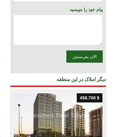
پیام خود را بنویسید
دیگر املاک در این منطقه
458.700 $
458.700 $