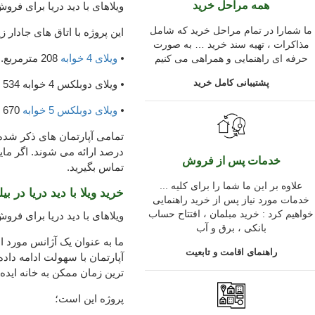
همه مراحل خرید
ویلاهای با دید دریا برای فر
ما شمارا در تمام مراحل خرید که شامل
این پروژه با اتاق های جادار ز
مذاکرات ، تهیه سند خرید … به صورت
⦁
ویلای 4 خوابه
208 مترمربع.
حرفه ای راهنمایی و همراهی می کنیم
پشتیبانی کامل خرید
⦁ ویلای دوبلکس 4 خوابه 534 متر مربع.
⦁
ویلای دوبلکس 5 خوابه
670 مترمربع.
درصد ارائه می شوند. اگر مایل
خدمات پس از فروش
تماس بگیرید.
... علاوه بر این ما شما را برای کلیه
خرید ویلا با دید دریا در بی
خدمات مورد نیاز پس از خرید راهنمایی
خواهیم کرد : خرید مبلمان ، افتتاح حساب
ویلاهای با دید دریا برای فرو
بانکی ، برق و آب
ما به عنوان یک آژانس مورد اع
راهنمای اقامت و تابعیت
آپارتمان با سهولت ادامه داد
ترین زمان ممکن به خانه ایده
پروژه این است؛