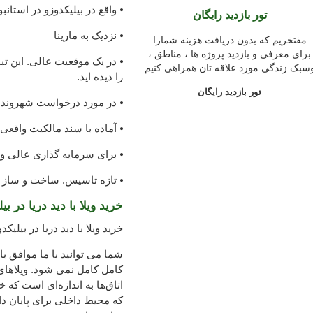
⦁ واقع در بیلیکدوزو در استانبو
تور بازدید رایگان
⦁ نزدیک به مارینا
مفتخریم که بدون دریافت هزینه شمارا
برای معرفی و بازدید پروژه ها ، مناطق ،
⦁ در یک موقعیت عالی. این تب
سبک زندگی مورد علاقه تان همراهی کنیم
را دیده اید.
تور بازدید رایگان
⦁ در مورد درخواست شهروند
⦁ آماده با سند مالکیت واقعی.
⦁ برای سرمایه گذاری عالی و
⦁ تازه تاسیس. ساخت و ساز در سال 2020
خرید ویلا با دید دریا در بی
خرید ویلا با دید دریا در بیلی
شما می توانید با ما موافق ب
کامل کامل نمی شود. ویلاهای ب
اتاق‌ها به اندازه‌ای است که 