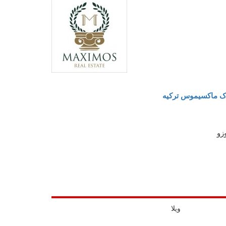
اک ماکسیموس ترکیه
وزو
ویلا