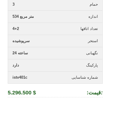
حمام
3
اندازه
534 متر مربع
تعداد اتاقها
4+2
استخر
سرپوشیده
نگهبانی
24 ساعته
پارکینگ
دارد
شماره شناسایی
istv401c
:
:قیمت
5.296.500 $