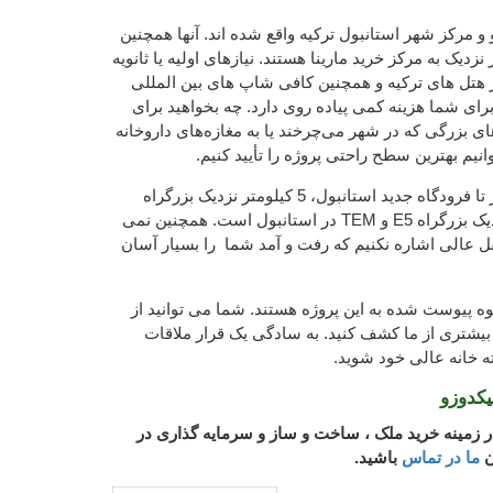
و و مرکز شهر استانبول ترکیه واقع شده اند. آنها همچنین
تر نزدیک دریا و 250 متر نزدیک به مرکز خرید مارینا هستند. نیازهای اولیه یا ثانویه
 هتل های ترکیه و همچنین کافی شاپ های بین المللی
رای شما هزینه کمی پیاده روی دارد. چه بخواهید برای
ای بزرگی که در شهر می‌چرخند یا به مغازه‌های داروخانه
یم بهترین سطح راحتی پروژه را تأیید کنیم.
این پروژه همچنین 30 کیلومتر تا فرودگاه جدید استانبول، 5 کیلومتر نزدیک بزرگراه
فرودگاه جدید و 3 کیلومتر نزدیک بزرگراه E5 و TEM در استانبول است. همچنین نمی
ل عالی اشاره نکنیم که رفت و آمد شما را بسیار آسان
وه پیوست شده به این پروژه هستند. شما می توانید از
یشتری از ما کشف کنید. به سادگی یک قرار ملاقات
ه خانه عالی خود شوید.
لیکدوزو
زمینه خرید ملک ، ساخت و ساز و سرمایه گذاری در
ن
ما در تماس
باشید.