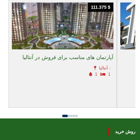
111.375 $
111.375 $
آپارتمان های مناسب برای فروش در آنتالیا
آنتالیا -
1
1
روش خرید