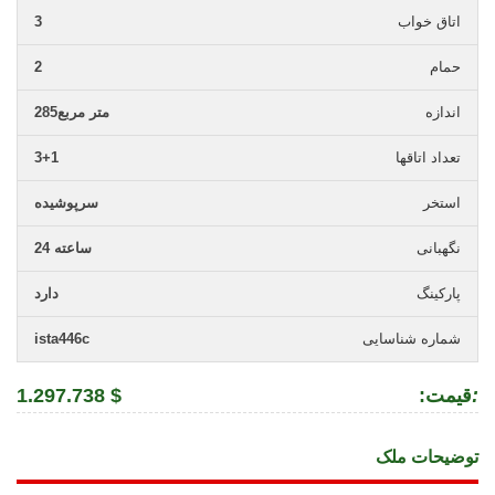
اتاق خواب
3
حمام
2
اندازه
285متر مربع
تعداد اتاقها
3+1
استخر
سرپوشیده
نگهبانی
24 ساعته
پارکینگ
دارد
شماره شناسایی
ista446c
:
:قیمت
1.297.738 $
توضیحات ملک