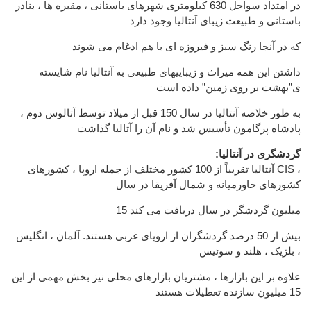
در امتداد سواحل 630 کیلومتری شهرهای باستانی ، مقبره ها ، بنادر
باستانی و طبیعت زیبای آنتالیا وجود دارد
که در آنجا رنگ سبز و فیروزه ای با هم ادغام می شوند
داشتن این همه میراث و زیباییهای طبیعی به آنتالیا نام شایسته
ی”بهشت بر روی زمین” داده است
به طور خلاصه آنتالیا در سال 150 قبل از میلاد توسط آتالوس دوم ،
پادشاه پرگامون تأسیس شد و نام آن را آتالیا گذاشت
:گردشگری در آنتالیا
آنتالیا تقریباً از 100 کشور مختلف از جمله اروپا ، کشورهای CIS ،
کشورهای خاورمیانه و شمال آفریقا در سال
15 میلیون گردشگر در سال دریافت می کند
بیش از 50 درصد گردشگران از اروپای غربی هستند. آلمان ، انگلیس
، بلژیک ، هلند و سوئیس
علاوه بر این بازارها ، مشتریان بازارهای محلی نیز بخش مهمی از این
15 میلیون سازنده تعطیلات هستند