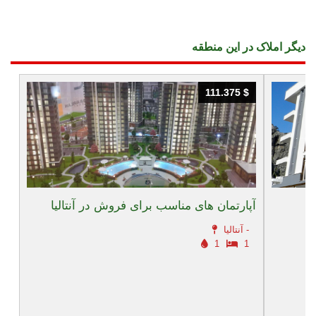
دیگر املاک در این منطقه
111.375 $
111.375 $
آپارتمان های مناسب برای فروش در آنتالیا
آنتالیا -
1
1