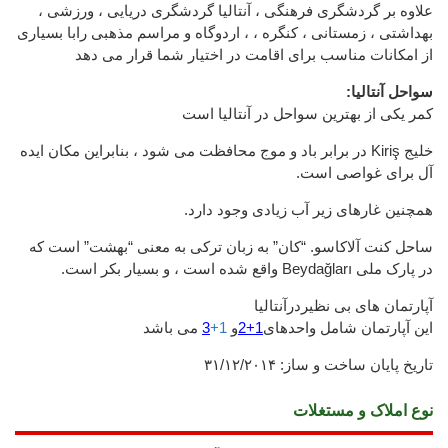
علاوه بر گردشگری فرهنگی ، آنتالیا گردشگری دریایی ، ورزشی ،
بهداشتی ، زمستانی ، کنگره ، ، اردوگاه و مراسم مذهبی رابا بسیاری
از امکانات مناسب برای اقامت در اختیار شما قرار می دهد
سواحل آنتالیا:
کمر یکی از بهترین سواحل در آنتالیا است
خلیج Kiriş در برابر باد و موج محافظت می شود ، بنابراین مکان ایده
آل برای غواصی است.
همچنین غارهای زیر آب زیادی وجود دارد.
ساحل کنت آلاکاسو. “کان” به زبان ترکی به معنی “بهشت” است که
در پارک ملی Beydağları واقع شده است ، و بسیار بکر است.
آپارتمان های بی نظیردرآنتالیا
این آپارتمان شامل واحدهای
1+2
و
1+
3
می باشد
تاریخ
پایان
ساخت و ساز:
۳۱/۱۲/۲۰۱۴
نوع املاک و مستغلات