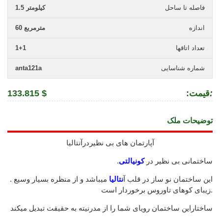
فاصله تا ساحل
1.5 کیلومتر
اندازه
60 مترمربع
تعداد اتاقها
1+1
شماره شناسایی
anta121a
:
:قیمت
133.815 $
توضیحات ملک
آپارتمان های بی نظیردرآنتالیا
.ساختمانی بی نظیر در
کونیالتی
.این ساختمان نو ساز در قلب آ
نتالیا
میباشد و از منظره بسیار وسیع
زیبای کوهای تاوروس برخوردار است.
ساختاراین ساختمان رویای شما را از مدرنیته به حقیقت تبدیل میکند