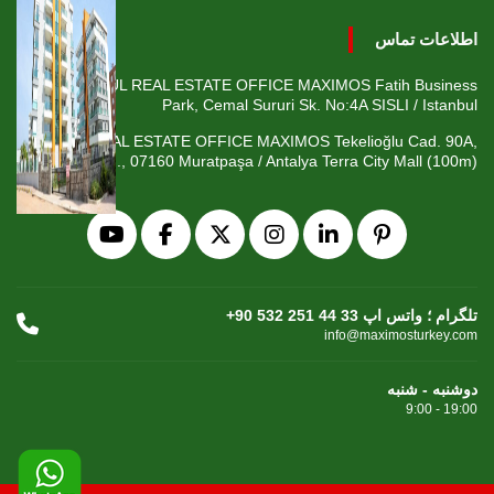
اطلاعات تماس
ISTANBUL REAL ESTATE OFFICE MAXIMOS Fatih Business
Park, Cemal Sururi Sk. No:4A SISLI / Istanbul
ANTALYA REAL ESTATE OFFICE MAXIMOS Tekelioğlu Cad. 90A,
Fener Mah., 07160 Muratpaşa / Antalya Terra City Mall (100m)
+90 532 251 44 33 تلگرام ؛ واتس اپ
info@maximosturkey.com
دوشنبه - شنبه
9:00 - 19:00