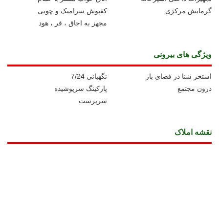
گرمایش مرکزی
کفپوش سرامیک و چوبی
مجهز به اجاق ، فر ، هود
ویژگی های بیرونی
استخر شنا در فضای باز
نگهبانی 7/24
درون مجتمع
پارکینگ سرپوشیده
سرپرست
نقشه املاک