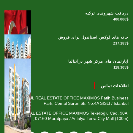
دریافت شهروندی ترکیه
400.000$
خانه های لوکس استانبول برای فروش
237.183$
آپارتمان های مرکز شهر درآنتالیا
118.305$
اطلاعات تماس
ISTANBUL REAL ESTATE OFFICE MAXIMOS Fatih Business
Park, Cemal Sururi Sk. No:4A SISLI / Istanbul
ANTALYA REAL ESTATE OFFICE MAXIMOS Tekelioğlu Cad. 90A,
Fener Mah., 07160 Muratpaşa / Antalya Terra City Mall (100m)