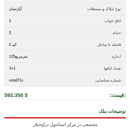
نوع املاک و مستغلات
آپارتمان
اتاق خواب
2
حمام
2
فاصله تا ساحل
2 كم
اندازه
135مترمربع
تعداد اتاقها
3+1
شماره شناسایی
ista071c
:
:قیمت
592.350 $
توضیحات ملک
مجتمعی در مرکز استانبول درآوجیلار