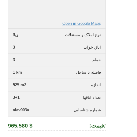
Open in Google Maps
نوع املاک و مستغلات
ویلا
اتاق خواب
3
حمام
3
فاصله تا ساحل
1 km
اندازه
525 m2
تعداد اتاقها
3+1
شماره شناسایی
alav003a
:
:قیمت
965.580 $