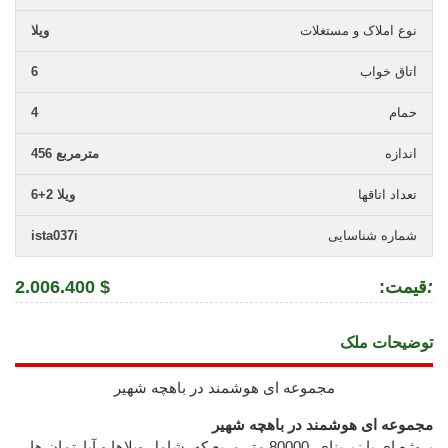
نوع املاک و مستغلات
ویلا
اتاق خواب
6
حمام
4
اندازه
456 مترمربع
تعداد اتاقها
6+2 ویلا
شماره شناسایی
ista037i
:
:قیمت
2.006.400 $
توضیحات ملک
مجموعه ای هوشمند در باهچه شهیر
مجموعه ای هوشمند در باهچه شهیر
پروژه ای با زیربنای 80000 متر مربع که شامل ویلاها و آپارتمان ها