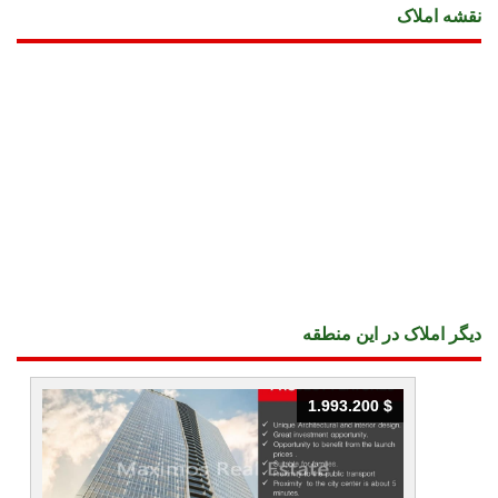
نقشه املاک
دیگر املاک در این منطقه
1.993.200 $
1.993.200 $