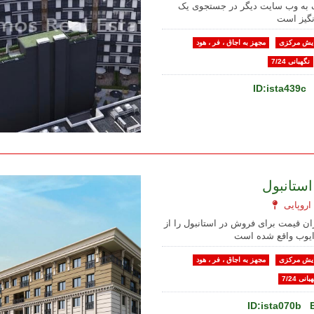
 به وب سایت دیگر در جستجوی یک
یش مرکزی
مجهز به اجاق ، فر ، هود
نگهبانی 7/24
ID:ista439c
استانبول
ان قیمت برای فروش در استانبول را از
ایوب واقع شده است
یش مرکزی
مجهز به اجاق ، فر ، هود
بانی 7/24
ID:ista070b