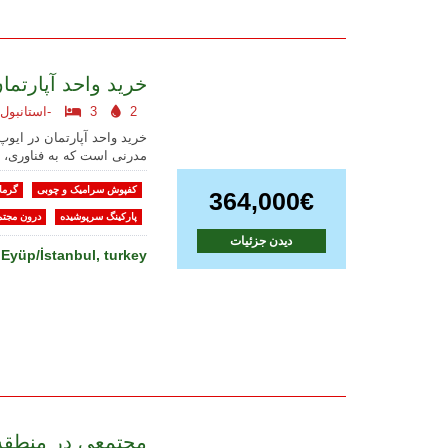
خرید واحد آپارتما
2
3
استانبول اروپایی-
خرید واحد آپارتمان در ایوپ
مدرنی است که به فناوری، 
کفپوش سرامیک و چوبی
گرما
364,000€
پارکینگ سرپوشیده
درون مجتم
دیدن جزئیات
Eyüp/İstanbul, turkey
مجتمعی در منطقه 