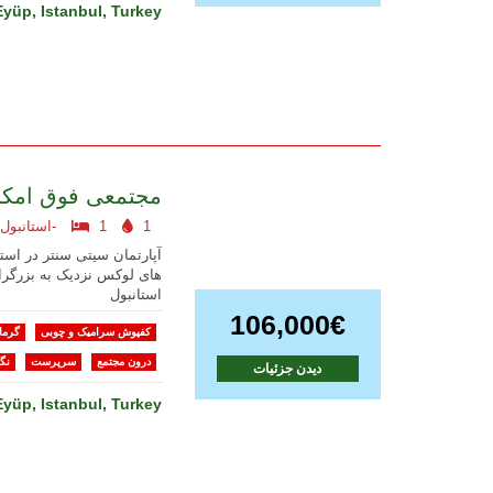
Eyüp, Istanbul, Turkey
مجتمعی فوق امکا
1
1
استانبول اروپایی-
آپارتمان سیتی سنتر در است
های لوکس نزدیک به بزرگرا
استانبول
106,000€
کفپوش سرامیک و چوبی
گرما
درون مجتمع
سرپرست
نگه
دیدن جزئیات
Eyüp, Istanbul, Turkey