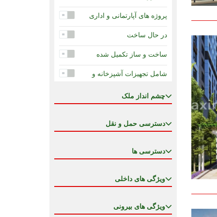
در دست ساخت - اقساط 24
ماه
پروژه های آپارتمانی و اداری
در دست ساخت -اقساط 120
در حال ساخت
ماه
ساخت و ساز تکمیل شده
شامل تجهیزات آشپزخانه و
تهویه
چشم انداز ملک
ضمانت درآمد اجاره
ضمانت دولت برای تکمیل
دسترسی حمل و نقل
کاهش قیمت
دسترسی ها
مزیت قیمتی جهت سرمایه
گذاری
ویژگی های داخلی
مسکونی ، اداری ، تجاری : یک
پروژه مدرن و چند منظوره
ویژگی های بیرونی
ملک خصوصی در هتل