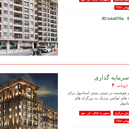
بانی 7/24
ID:ista070a
سرمایه گذاری
 هوشمند در سیتی سنتر استانبول برای
 های لوکس نزدیک به بزرگراه های
انبول
یش مرکزی
مجهز به اجاق ، فر ، هود
بانی 7/24