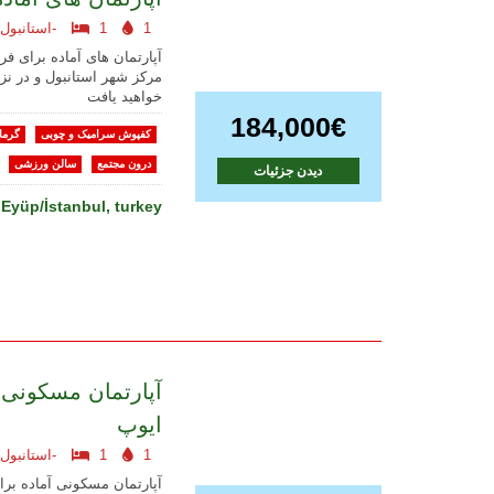
1
1
استانبول اروپایی-
آپارتمان های آماده برای فر
مرکز شهر استانبول و در ن
خواهید یافت
184,000€
کفپوش سرامیک و چوبی
گرما
درون مجتمع
سالن ورزشی
دیدن جزئیات
Eyüp/İstanbul, turkey
آپارتمان مسکونی 
ایوپ
1
1
استانبول اروپایی-
آپارتمان مسکونی آماده بر