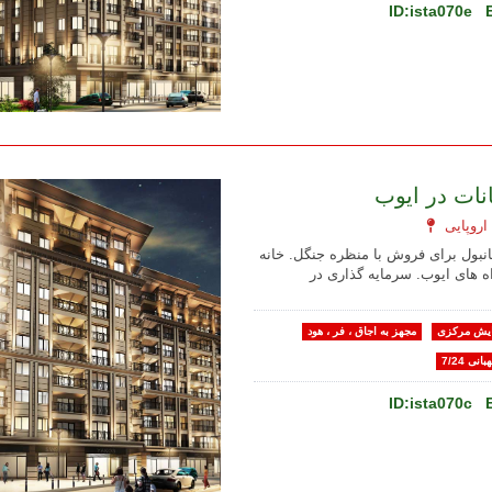
ID:ista070e
نات در ایوب
انبول برای فروش با منظره جنگل. خانه
ه های ایوب. سرمایه گذاری در
یش مرکزی
مجهز به اجاق ، فر ، هود
بانی 7/24
ID:ista070c