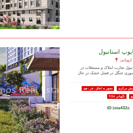
ایوپ استانبول
انبول تجارت املاک و مستغلات در
ش سوزی جنگل در فصل خشک در حال
یش مرکزی
مجهز به اجاق ، فر ، هود
ع
نگهبانی 7/24
ID:ista432c