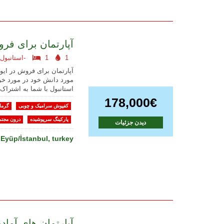
آپارتمان برای فر
1
1
استانبول اروپایی-
آپارتمان برای فروش در ایو
مورد دانش خود در مورد خر
استانبول با شما به اشتراک 
178,000€
کفپوش سرامیک و چوبی
گرما
پارکینگ سرپوشیده
درون مجتم
دیدن جزئیات
Eyüp/İstanbul, turkey
آپارتمان های آما