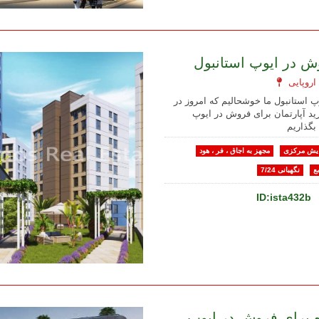
وش در ایوپ استانبول
پ استانبول ما خوشحالیم که امروز در
ید آپارتمان برای فروش در ایوپ
بگذاریم
یش مرکزی
مجهز به اجاق ، فر ، هود
ع
نگهبانی 7/24
ID:ista432b
ده برای فروش در ایوپ