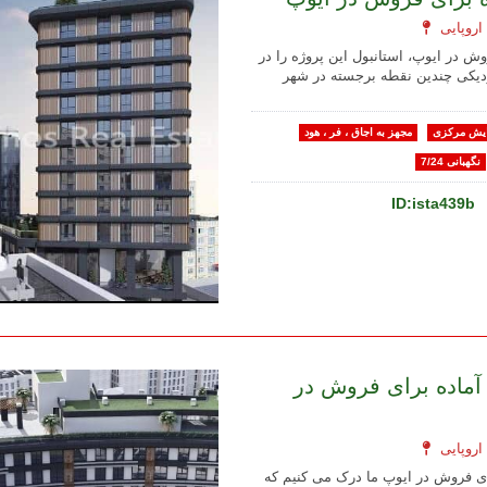
وش در ایوپ، استانبول این پروژه را در
زدیکی چندین نقطه برجسته در شهر
یش مرکزی
مجهز به اجاق ، فر ، هود
نگهبانی 7/24
ID:ista439b
آماده برای فروش در
ای فروش در ایوپ ما درک می کنیم که