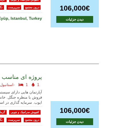
106,000€
درون مجتمع
سرپرست
نگه
Eyüp, Istanbul, Turkey
دیدن جزئیات
پروژه ای مناسب 
1
1
استانبول اروپایی-
آپارتمان هایی دارای سیستم
فروش با منظره جنگل. خانه
ایوب. سرمایه گذاری در است
106,000€
کفپوش سرامیک و چوبی
گرما
درون مجتمع
سرپرست
نگه
دیدن جزئیات