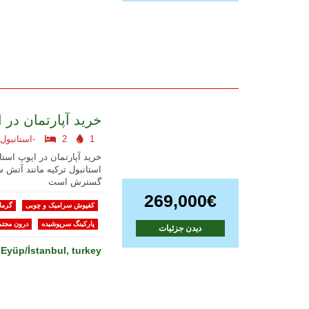
خرید آپارتمان در 
1
2
استانبول اروپایی-
خرید آپارتمان در ایوپ است
استانبول ترکیه مانند آت
گسترش است
269,000€
کفپوش سرامیک و چوبی
گرما
پارکینگ سرپوشیده
درون مجتم
دیدن جزئیات
Eyüp/İstanbul, turkey