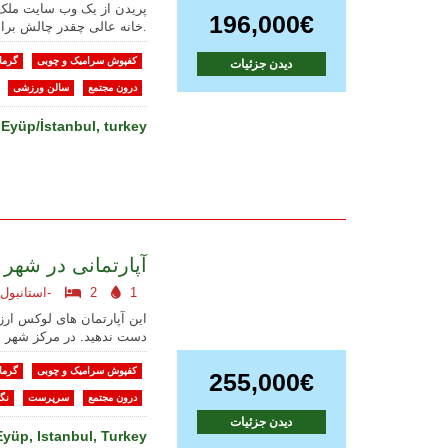
پریدن از یک وب سایت ملک
196,000€
خانه عالی چقدر چالش برانگیز است.
کفپوش سرامیک و چوبی
گرما
دیدن جزئیات
درون مجتمع
سالن ورزشی
Eyüp/İstanbul, turkey
آپارتمانی در شهر 
1
2
استانبول اروپایی-
این آپارتمان های لوکس ارز
دست ندهید. در مرکز شهر 
کفپوش سرامیک و چوبی
گرما
255,000€
درون مجتمع
سرپرست
نگه
دیدن جزئیات
Eyüp, Istanbul, Turkey