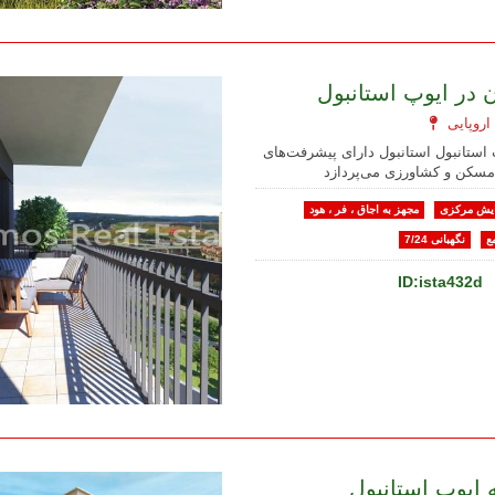
ن در ایوپ استانبول
 استانبول استانبول دارای پیشرفت‌های
مسکن و کشاورزی می‌پردازد
یش مرکزی
مجهز به اجاق ، فر ، هود
ع
نگهبانی 7/24
ID:ista432d
ایوپ استانبول